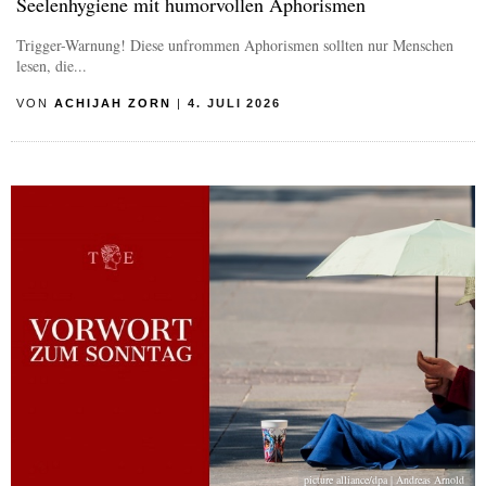
Seelenhygiene mit humorvollen Aphorismen
Trigger-Warnung! Diese unfrommen Aphorismen sollten nur Menschen
lesen, die...
VON
ACHIJAH ZORN
|
4. JULI 2026
picture alliance/dpa | Andreas Arnold