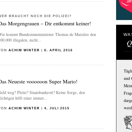
WER BRAUCHT NOCH DIE POLIZEI?
Das Morgengrauen – Dir entkommt keiner!
Wie kommt Bundesinnenminister Thomas de Maizière den
WA
00.000 illegalen, nicht...
Q
VON
ACHIM WINTER
|
6. APRIL 2016
Tägl
und 
Das Neueste voooooon Super Mario!
Mein
eld weg? Pleite? Staatsbankrott?
Keine Sorge, den
Frage
ichtigen hilft einer immer...
darg
werd
VON
ACHIM WINTER
|
4. JULI 2015