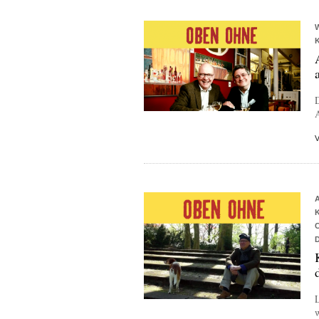
A
L
w