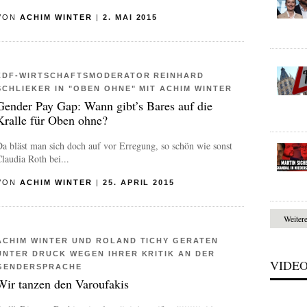
VON
ACHIM WINTER
|
2. MAI 2015
ZDF-WIRTSCHAFTSMODERATOR REINHARD
SCHLIEKER IN "OBEN OHNE" MIT ACHIM WINTER
Gender Pay Gap: Wann gibt’s Bares auf die
Kralle für Oben ohne?
a bläst man sich doch auf vor Erregung, so schön wie sonst
laudia Roth bei...
VON
ACHIM WINTER
|
25. APRIL 2015
Weiter
ACHIM WINTER UND ROLAND TICHY GERATEN
UNTER DRUCK WEGEN IHRER KRITIK AN DER
VIDE
GENDERSPRACHE
Wir tanzen den Varoufakis