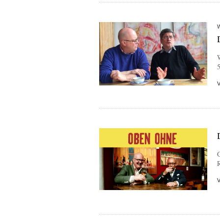
5
G
R