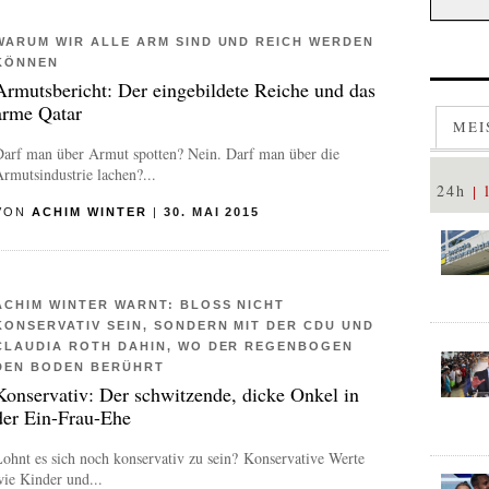
WARUM WIR ALLE ARM SIND UND REICH WERDEN
KÖNNEN
Armutsbericht: Der eingebildete Reiche und das
arme Qatar
MEI
Darf man über Armut spotten? Nein. Darf man über die
rmutsindustrie lachen?...
24h
VON
ACHIM WINTER
|
30. MAI 2015
ACHIM WINTER WARNT: BLOSS NICHT K
ONSERVATIV SEIN, SONDERN MIT DER CDU UND C
LAUDIA ROTH DAHIN, WO DER REGENBOGEN D
EN BODEN BERÜHRT
Konservativ: Der schwitzende, dicke Onkel in
der Ein-Frau-Ehe
ohnt es sich noch konservativ zu sein?
Konservative Werte
ie Kinder und...