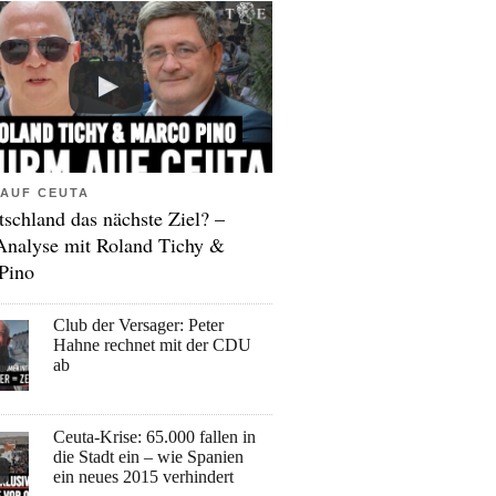
AUF CEUTA
tschland das nächste Ziel? –
Analyse mit Roland Tichy &
Pino
Club der Versager: Peter
Hahne rechnet mit der CDU
ab
Ceuta-Krise: 65.000 fallen in
die Stadt ein – wie Spanien
ein neues 2015 verhindert