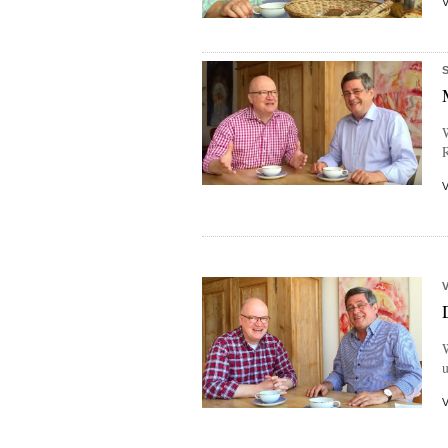
W
R
u