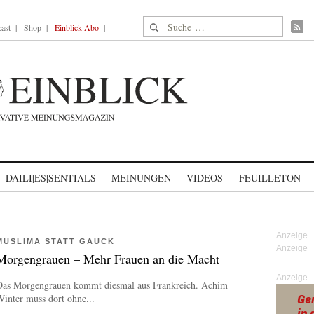
Suche nach:
ast
Shop
Einblick-Abo
DAILI|ES|SENTIALS
MEINUNGEN
VIDEOS
FEUILLETON
MUSLIMA STATT GAUCK
Morgengrauen – Mehr Frauen an die Macht
Anzeige
Das Morgengrauen kommt diesmal aus Frankreich. Achim
inter muss dort ohne...