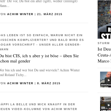
tell` Dir vor, Du bist ein alter (igitt), weißer (iiiiiiiigit)
Mann...
VON
ACHIM WINTER
|
21. MÄRZ 2015
DAS LEBEN IST SO EINFACH, WARUM NICHT EIN
BISSCHEN KOMPLIZIERTER? UND BALD WIRD ES S
STURM 
OGAR VORSCHRIFT - UNSER ALLER GENDER-W
Ist Deu
AHN
Ceuta-
Du bist CIS, ich x aber y ist böse – üben Sie
Marco 
schon mal gender
Wer bin ich und wer bist Du und wieviele? Achim Winter
nd Roland Tichy...
VON
ACHIM WINTER
|
8. MÄRZ 2015
BÄPPI LA BELLE UND MICK KNAUFF IN DER
NEUEN VIDEO-KOLUMNE VON ACHIM WINTER