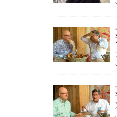
R
E
G