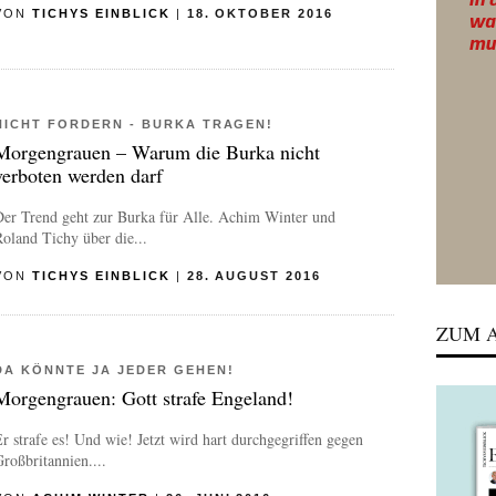
VON
TICHYS EINBLICK
|
18. OKTOBER 2016
NICHT FORDERN - BURKA TRAGEN!
Morgengrauen – Warum die Burka nicht
verboten werden darf
Der Trend geht zur Burka für Alle. Achim Winter und
oland Tichy über die...
VON
TICHYS EINBLICK
|
28. AUGUST 2016
ZUM A
DA KÖNNTE JA JEDER GEHEN!
Morgengrauen: Gott strafe Engeland!
r strafe es! Und wie! Jetzt wird hart durchgegriffen gegen
roßbritannien....