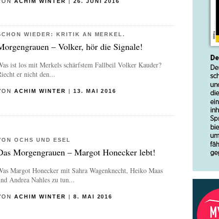
VON
ACHIM WINTER
|
26. JUNI 2016
SCHON WIEDER: KRITIK AN MERKEL.
Morgengrauen – Volker, hör die Signale!
as ist los mit Merkels schärfstem Fallbeil Volker Kauder?
iecht er nicht den...
VON
ACHIM WINTER
|
13. MAI 2016
VON OCHS UND ESEL
Das Morgengrauen – Margot Honecker lebt!
Was Margot Honecker mit Sahra Wagenknecht, Heiko Maas
nd Andrea Nahles zu tun...
VON
ACHIM WINTER
|
8. MAI 2016