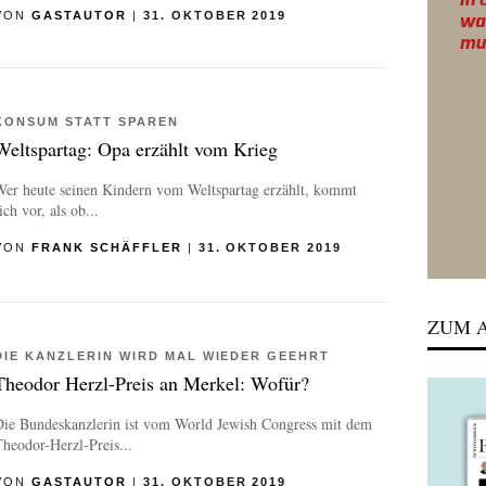
VON
GASTAUTOR
|
31. OKTOBER 2019
KONSUM STATT SPAREN
Weltspartag: Opa erzählt vom Krieg
Wer heute seinen Kindern vom Weltspartag erzählt, kommt
ich vor, als ob...
VON
FRANK SCHÄFFLER
|
31. OKTOBER 2019
ZUM A
DIE KANZLERIN WIRD MAL WIEDER GEEHRT
Theodor Herzl-Preis an Merkel: Wofür?
Die Bundeskanzlerin ist vom World Jewish Congress mit dem
heodor-Herzl-Preis...
VON
GASTAUTOR
|
31. OKTOBER 2019