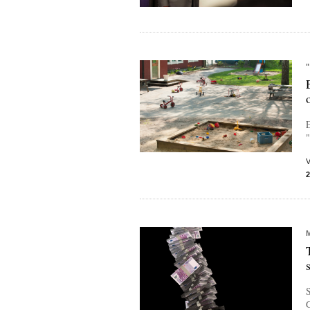
E
"
S
G