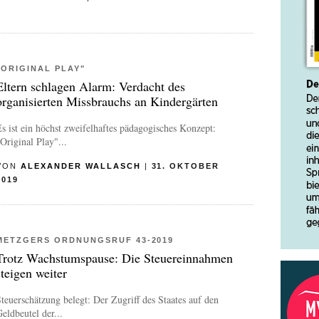
"ORIGINAL PLAY"
Eltern schlagen Alarm: Verdacht des
organisierten Missbrauchs an Kindergärten
s ist ein höchst zweifelhaftes pädagogisches Konzept:
Original Play"...
VON
ALEXANDER WALLASCH
|
31. OKTOBER
2019
METZGERS ORDNUNGSRUF 43-2019
Trotz Wachstumspause: Die Steuereinnahmen
steigen weiter
teuerschätzung belegt: Der Zugriff des Staates auf den
eldbeutel der...