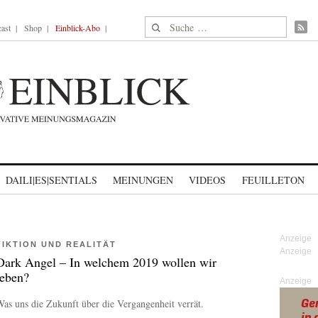
Suche nach:
ast
Shop
Einblick-Abo
DAILI|ES|SENTIALS
MEINUNGEN
VIDEOS
FEUILLETON
FIKTION UND REALITÄT
Dark Angel – In welchem 2019 wollen wir
leben?
Anzeige
as uns die Zukunft über die Vergangenheit verrät.