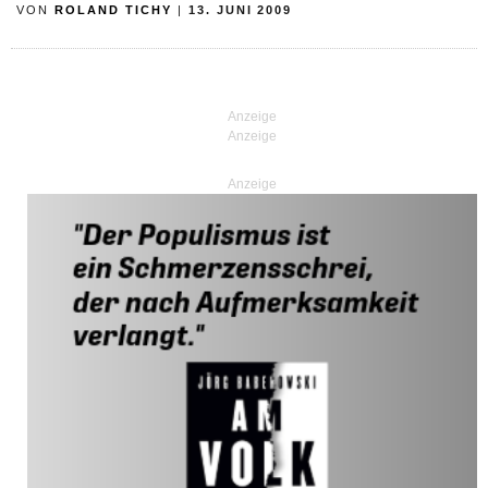
VON
ROLAND TICHY
|
13. JUNI 2009
Anzeige