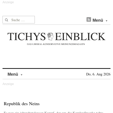
Suche nach:
Menü
Skip to content
Do, 6. Aug 2026
Menü
Republik des Neins
Es war ein jahrzehntelanger Kampf, der um die Kernkraftwerke tobte