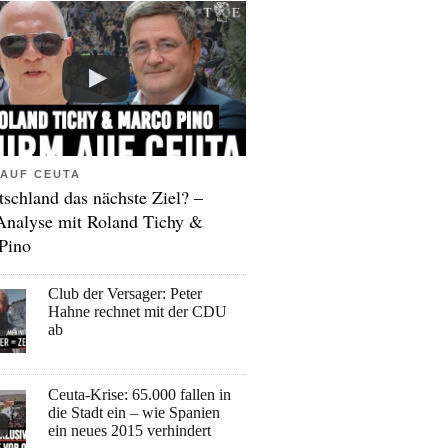
AUF CEUTA
tschland das nächste Ziel? –
Analyse mit Roland Tichy &
Pino
Club der Versager: Peter
Hahne rechnet mit der CDU
ab
Ceuta-Krise: 65.000 fallen in
die Stadt ein – wie Spanien
ein neues 2015 verhindert