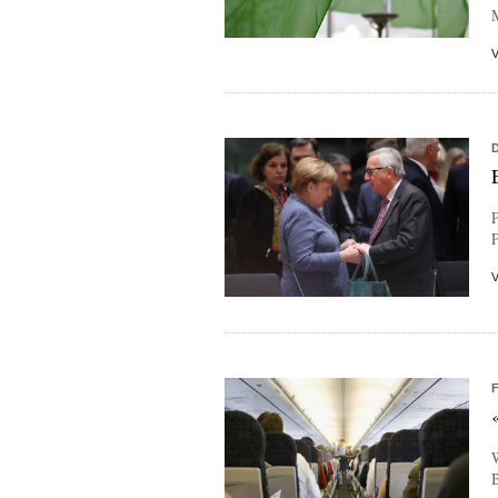
M
P
W