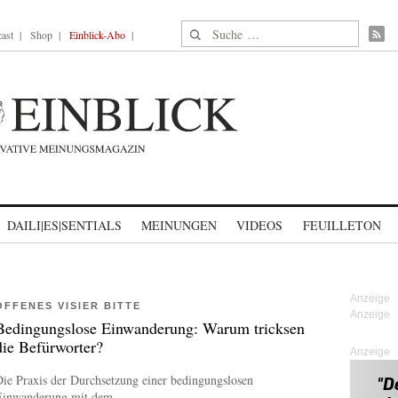
Suche nach:
ast
Shop
Einblick-Abo
DAILI|ES|SENTIALS
MEINUNGEN
VIDEOS
FEUILLETON
OFFENES VISIER BITTE
Bedingungslose Einwanderung: Warum tricksen
die Befürworter?
Anzeige
ie Praxis der Durchsetzung einer bedingungslosen
Einwanderung mit dem...