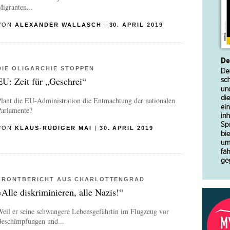
igranten...
VON
ALEXANDER WALLASCH
|
30. APRIL 2019
DIE OLIGARCHIE STOPPEN
EU: Zeit für „Geschrei“
lant die EU-Administration die Entmachtung der nationalen
Parlamente?
VON
KLAUS-RÜDIGER MAI
|
30. APRIL 2019
FRONTBERICHT AUS CHARLOTTENGRAD
«Alle diskriminieren, alle Nazis!“
eil er seine schwangere Lebensgefährtin im Flugzeug vor
Beschimpfungen und...