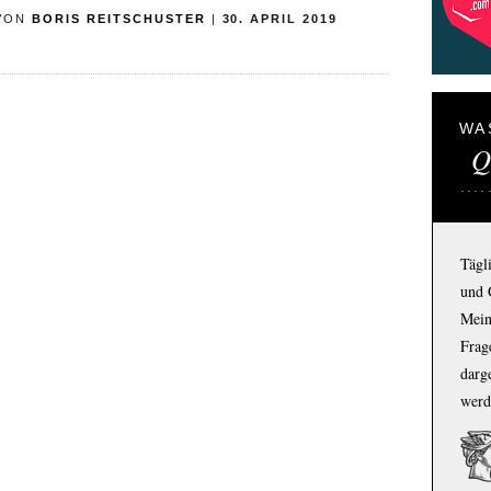
VON
BORIS REITSCHUSTER
|
30. APRIL 2019
WA
Q
Tägl
und 
Mein
Frage
darg
werd