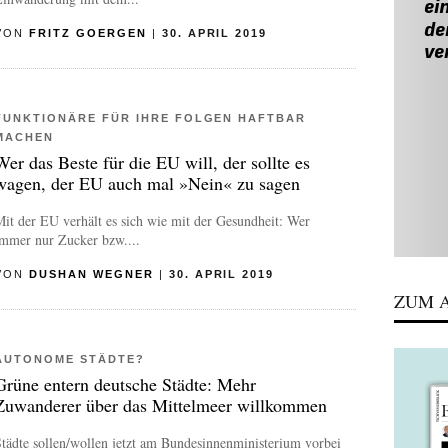
VON
FRITZ GOERGEN
|
30. APRIL 2019
FUNKTIONÄRE FÜR IHRE FOLGEN HAFTBAR
MACHEN
Wer das Beste für die EU will, der sollte es
wagen, der EU auch mal »Nein« zu sagen
it der EU verhält es sich wie mit der Gesundheit: Wer
immer nur Zucker bzw....
VON
DUSHAN WEGNER
|
30. APRIL 2019
ZUM A
AUTONOME STÄDTE?
Grüne entern deutsche Städte: Mehr
Zuwanderer über das Mittelmeer willkommen
tädte sollen/wollen jetzt am Bundesinnenministerium vorbei