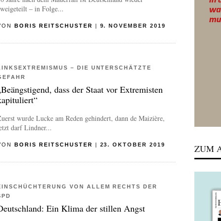
weigeteilt – in Folge...
VON
BORIS REITSCHUSTER
|
9. NOVEMBER 2019
LINKSEXTREMISMUS – DIE UNTERSCHÄTZTE
GEFAHR
„Beängstigend, dass der Staat vor Extremisten
kapituliert“
Zuerst wurde Lucke am Reden gehindert, dann de Maizière,
etzt darf Lindner...
VON
BORIS REITSCHUSTER
|
23. OKTOBER 2019
ZUM A
EINSCHÜCHTERUNG VON ALLEM RECHTS DER
SPD
Deutschland: Ein Klima der stillen Angst