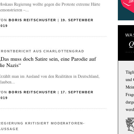
oskaus Regierung wollte gegen die Proteste extreme Härte
emonstrieren –...
VON
BORIS REITSCHUSTER
|
19. SEPTEMBER
2019
WA
Q
FRONTBERICHT AUS CHARLOTTENGRAD
„Das muss doch Satire sein, eine Parodie auf
die Nazis“
Tägl
rzählt man im Ausland von den Realitäten in Deutschland,
und 
lauben...
Mein
VON
BORIS REITSCHUSTER
|
17. SEPTEMBER
Frage
2019
darg
werd
REGIERUNG KRITISIERT MODERATOREN-
AUSSAGE