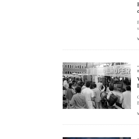
s
O
B