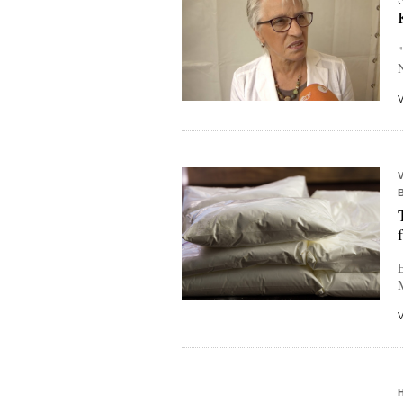
"
N
E
M