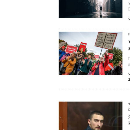
V
B
D
s