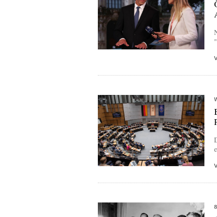
"
D
e