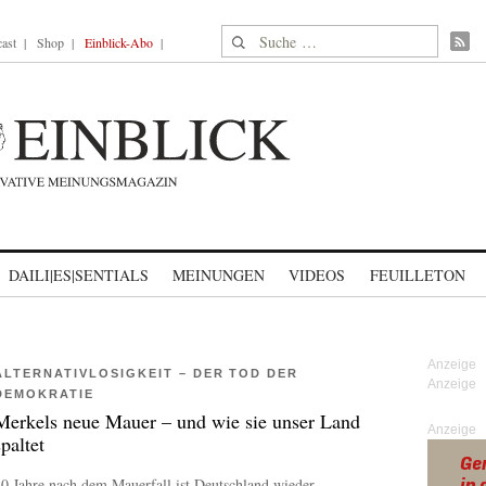
Suche nach:
ast
Shop
Einblick-Abo
DAILI|ES|SENTIALS
MEINUNGEN
VIDEOS
FEUILLETON
ALTERNATIVLOSIGKEIT – DER TOD DER
DEMOKRATIE
Merkels neue Mauer – und wie sie unser Land
Anzeige
spaltet
0 Jahre nach dem Mauerfall ist Deutschland wieder