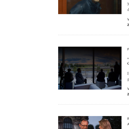
M
d
E
g