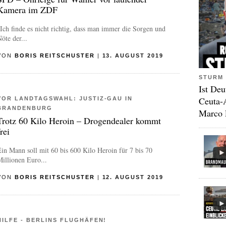
Kamera im ZDF
Ich finde es nicht richtig, dass man immer die Sorgen und
öte der...
VON
BORIS REITSCHUSTER
|
13. AUGUST 2019
STURM 
Ist Deu
Ceuta-
VOR LANDTAGSWAHL: JUSTIZ-GAU IN
BRANDENBURG
Marco 
Trotz 60 Kilo Heroin – Drogendealer kommt
frei
in Mann soll mit 60 bis 600 Kilo Heroin für 7 bis 70
illionen Euro...
VON
BORIS REITSCHUSTER
|
12. AUGUST 2019
HILFE - BERLINS FLUGHÄFEN!