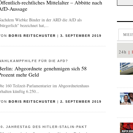
Öffentlich-rechtliches Mittelalter – Abbitte nach
AfD-Aussage
Nachdem Wiebke Binder in der ARD die AfD als
bürgerlich" bezeichnet hat,...
MEI
VON
BORIS REITSCHUSTER
|
3. SEPTEMBER 2019
24h
WAHLKAMPFHILFE FÜR DIE AFD?
Berlin: Abgeordnete genehmigen sich 58
Prozent mehr Geld
ie 160 Teilzeit-Parlamentarier im Abgeordnetenhaus
rhalten künftig 6.250...
VON
BORIS REITSCHUSTER
|
2. SEPTEMBER 2019
80. JAHRESTAG DES HITLER-STALIN-PAKT