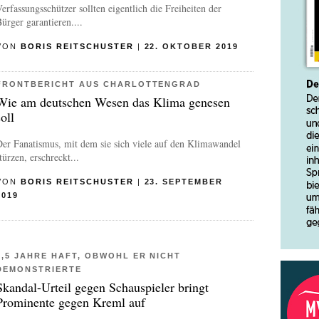
erfassungsschützer sollten eigentlich die Freiheiten der
ürger garantieren....
VON
BORIS REITSCHUSTER
|
22. OKTOBER 2019
FRONTBERICHT AUS CHARLOTTENGRAD
Wie am deutschen Wesen das Klima genesen
soll
er Fanatismus, mit dem sie sich viele auf den Klimawandel
türzen, erschreckt...
VON
BORIS REITSCHUSTER
|
23. SEPTEMBER
2019
3,5 JAHRE HAFT, OBWOHL ER NICHT
DEMONSTRIERTE
Skandal-Urteil gegen Schauspieler bringt
Prominente gegen Kreml auf