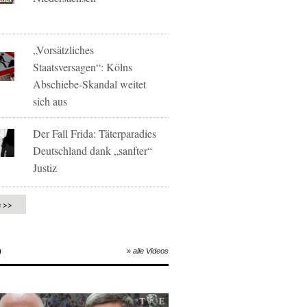
„Vorsätzliches
Staatsversagen“: Kölns
Abschiebe-Skandal weitet
sich aus
Der Fall Frida: Täterparadies
Deutschland dank „sanfter“
Justiz
e >>
O
» alle Videos