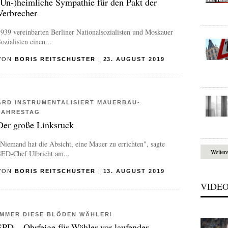
(Un-)heimliche Sympathie für den Pakt der
Verbrecher
939 vereinbarten Berliner Nationalsozialisten und Moskauer
ozialisten einen...
VON
BORIS REITSCHUSTER
|
23. AUGUST 2019
ARD INSTRUMENTALISIERT MAUERBAU-
JAHRESTAG
Der große Linksruck
Niemand hat die Absicht, eine Mauer zu errichten", sagte
Weiter
SED-Chef Ulbricht am...
VON
BORIS REITSCHUSTER
|
13. AUGUST 2019
VIDE
IMMER DIESE BLÖDEN WÄHLER!
SPD – Ohrfeige für Wähler vor laufender