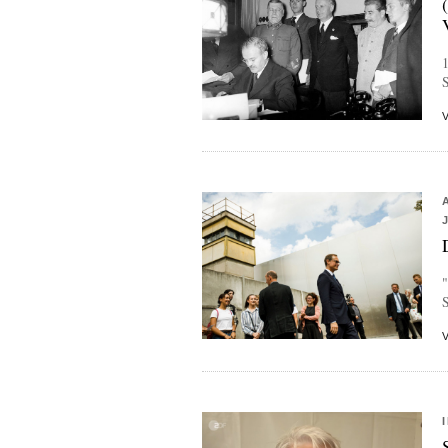
1
S
"