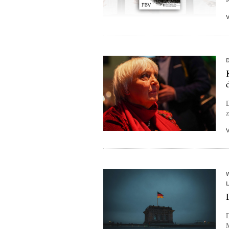
D
z
D
M