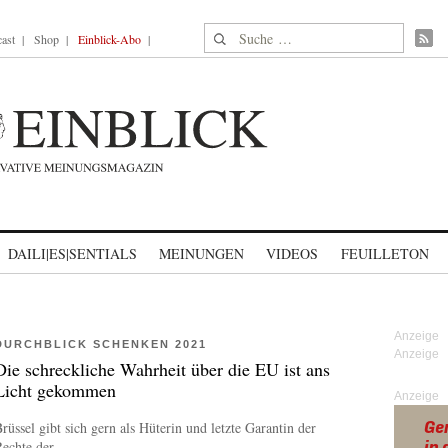
Suche nach:
ast
Shop
Einblick-Abo
DAILI|ES|SENTIALS
MEINUNGEN
VIDEOS
FEUILLETON
DURCHBLICK SCHENKEN 2021
Die schreckliche Wahrheit über die EU ist ans
Licht gekommen
Anzeige
rüssel gibt sich gern als Hüterin und letzte Garantin der
echte der...