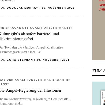
VON
DOUGLAS MURRAY
|
30. NOVEMBER 2021
DIE SPRACHE DES KOALITIONSVERTRAGES:
Kultur gibt’s ab sofort barriere- und
diskriminierungsfrei
er Text, den die künftigen Ampel-Koalitionäre
usammengeschustert haben, ist...
VON
CORA STEPHAN
|
30. NOVEMBER 2021
ZUM A
WAS DER KOALITIONSVERTRAG ERWARTEN
LÄSST
Die Ampel-Regierung der Illusionen
ie im Koalitionsvertrag angekündigte Gesellschafts-,
igrations- und...