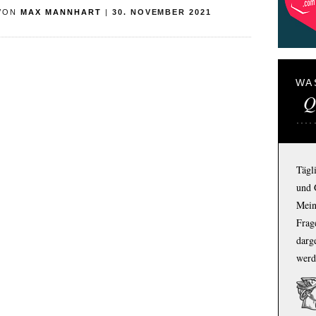
VON
MAX MANNHART
|
30. NOVEMBER 2021
WA
Q
Tägl
und 
Mein
Frage
darg
werd