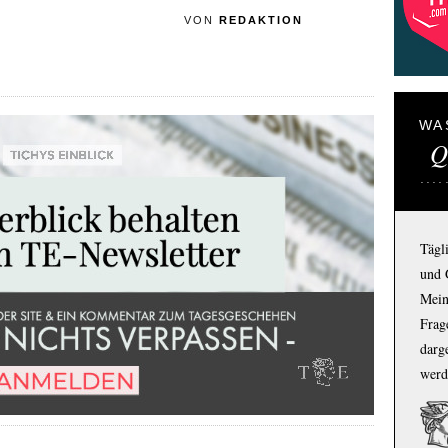
VON
REDAKTION
WA
Q
Tägl
und 
Mein
Frage
darg
werd