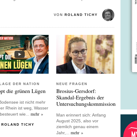
VON
ROLAND TICHY
 LAGE DER NATION
NEUE FRAGEN
ppt die grünen Lügen
Brosius-Gersdorf:
Skandal-Ergebnis der
Bodensee ist nicht mehr
Untersuchungskommission
der Rhein ist weg, Wasser
mehr »
 besteuert wie...
Man erinnert sich: Anfang
August 2025, also vor
N
ROLAND TICHY
ziemlich genau einem
mehr »
Jahr,...