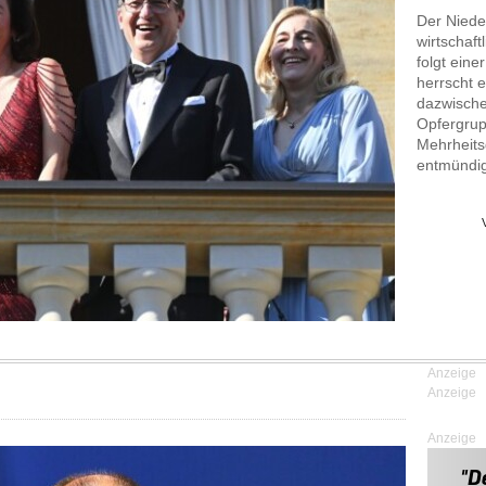
Der Niede
wirtschaft
folgt ein
herrscht 
dazwischen
Opfergrup
Mehrheits
entmündig
Anzeige