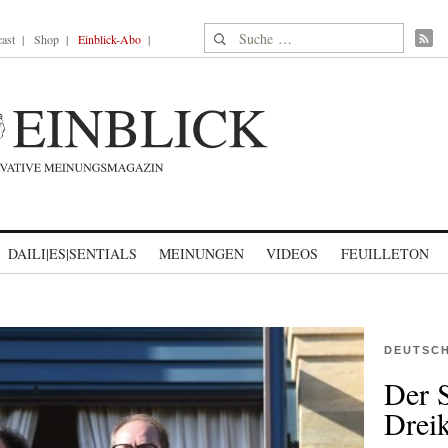
Suche nach:
ast
Shop
Einblick-Abo
DAILI|ES|SENTIALS
MEINUNGEN
VIDEOS
FEUILLETON
DEUTSC
Der S
Dreik