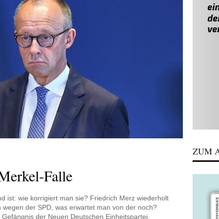
ZUM A
 Merkel-Falle
 ist: wie korrigiert man sie? Friedrich Merz wiederholt
in wegen der SPD, was erwartet man von der noch?
Gefängnis der Neuen Deutschen Einheitspartei.