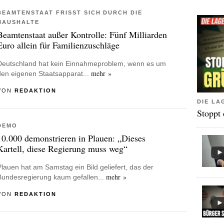
BEAMTENSTAAT FRISST SICH DURCH DIE
HAUSHALTE
Beamtenstaat außer Kontrolle: Fünf Milliarden
Euro allein für Familienzuschläge
Deutschland hat kein Einnahmeproblem, wenn es um
mehr »
den eigenen Staatsapparat...
VON
REDAKTION
DIE LA
Stoppt
DEMO
10.000 demonstrieren in Plauen: „Dieses
Kartell, diese Regierung muss weg“
Plauen hat am Samstag ein Bild geliefert, das der
mehr »
Bundesregierung kaum gefallen...
VON
REDAKTION