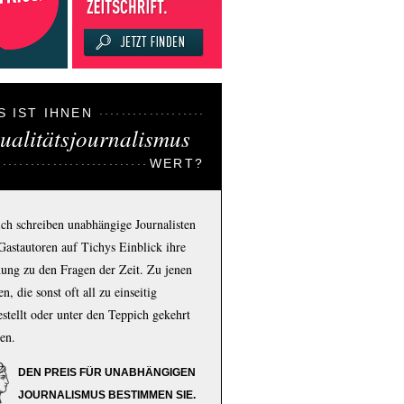
S IST IHNEN
ualitätsjournalismus
WERT?
ich schreiben unabhängige Journalisten
Gastautoren auf Tichys Einblick ihre
ung zu den Fragen der Zeit. Zu jenen
n, die sonst oft all zu einseitig
estellt oder unter den Teppich gekehrt
en.
DEN PREIS FÜR UNABHÄNGIGEN
JOURNALISMUS BESTIMMEN SIE.