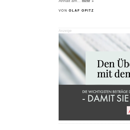
mehr »
Anhalt am...
VON
OLAF OPITZ
Anzeige