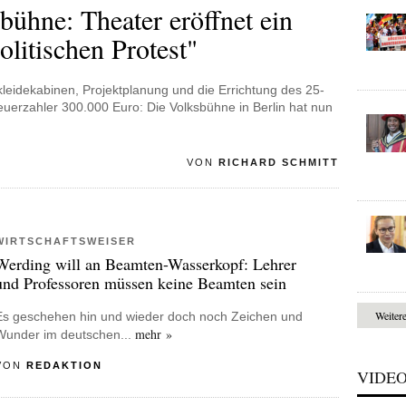
bühne: Theater eröffnet ein
olitischen Protest"
leidekabinen, Projektplanung und die Errichtung des 25-
erzahler 300.000 Euro: Die Volksbühne in Berlin hat nun
VON
RICHARD SCHMITT
WIRTSCHAFTSWEISER
Werding will an Beamten-Wasserkopf: Lehrer
und Professoren müssen keine Beamten sein
Weiter
Es geschehen hin und wieder doch noch Zeichen und
mehr »
Wunder im deutschen...
VON
REDAKTION
VIDE