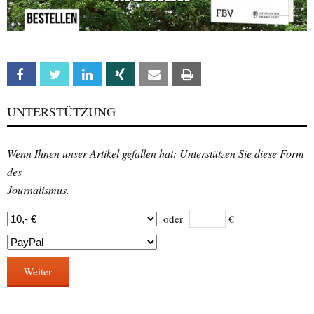
Facebook
Twitter
Linkedin
Xing
Email
Print
UNTERSTÜTZUNG
Wenn Ihnen unser Artikel gefallen hat: Unterstützen Sie diese Form
des
Journalismus.
oder
€
Weiter