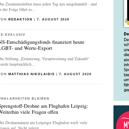
Das Zusammenleben muss jeden Tag neu ausgehandelt - und
n der Folge führt es...
VON
REDAKTION
|
7. AUGUST 2026
TE-EXKLUSIV
NS-Entschädigungsfonds finanziert heute
LGBT- und Werte-Export
Die Stiftung „Erinnerung, Verantwortung und Zukunft“
urde hauptsächlich...
VON
MATTHIAS NIKOLAIDIS
|
7. AUGUST 2026
UNKLARHEITEN BLEIBEN
Sprengstoff-Drohne am Flughafen Leipzig:
Weiterhin viele Fragen offen
Der Drohnenalarm am Leipziger Flughafen wirft viele
ragen auf. Nicht zuletzt,...