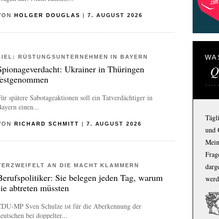
VON
HOLGER DOUGLAS
|
7. AUGUST 2026
WA
ZIEL: RÜSTUNGSUNTERNEHMEN IN BAYERN
Q
Spionageverdacht: Ukrainer in Thüringen
festgenommen
ür spätere Sabotageaktionen soll ein Tatverdächtiger in
ayern einen...
Tägl
VON
RICHARD SCHMITT
|
7. AUGUST 2026
und 
Mein
Frage
darg
VERZWEIFELT AN DIE MACHT KLAMMERN
Berufspolitiker: Sie belegen jeden Tag, warum
werd
sie abtreten müssten
CDU-MP Sven Schulze ist für die Aberkennung der
eutschen bei doppelter...