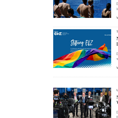
i
w
F