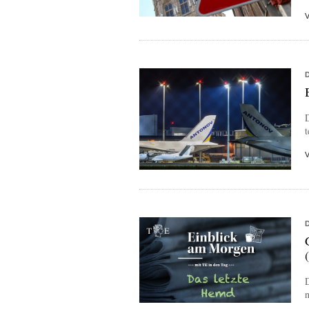
D
t
n