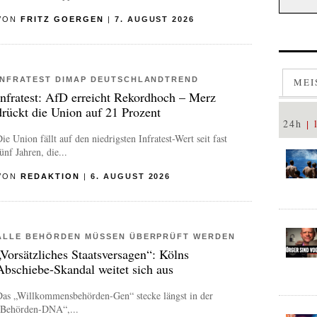
VON
FRITZ GOERGEN
|
7. AUGUST 2026
INFRATEST DIMAP DEUTSCHLANDTREND
MEI
Infratest: AfD erreicht Rekordhoch – Merz
drückt die Union auf 21 Prozent
24h
ie Union fällt auf den niedrigsten Infratest-Wert seit fast
ünf Jahren, die...
VON
REDAKTION
|
6. AUGUST 2026
ALLE BEHÖRDEN MÜSSEN ÜBERPRÜFT WERDEN
„Vorsätzliches Staatsversagen“: Kölns
Abschiebe-Skandal weitet sich aus
Das „Willkommensbehörden-Gen“ stecke längst in der
„Behörden-DNA“,...