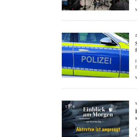
F
B
d