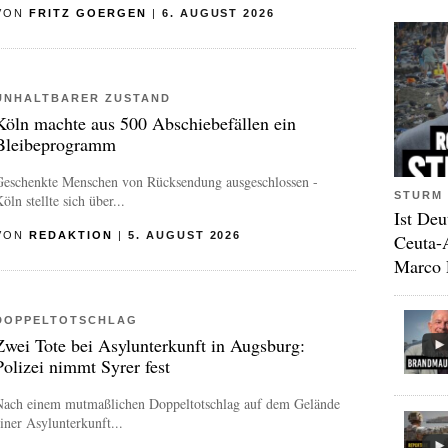
VON
FRITZ GOERGEN
|
6. AUGUST 2026
UNHALTBARER ZUSTAND
Köln machte aus 500 Abschiebefällen ein
Bleibeprogramm
Geschenkte Menschen von Rücksendung ausgeschlossen -
STURM 
öln stellte sich über...
Ist Deu
VON
REDAKTION
|
5. AUGUST 2026
Ceuta-
Marco 
DOPPELTOTSCHLAG
Zwei Tote bei Asylunterkunft in Augsburg:
Polizei nimmt Syrer fest
Nach einem mutmaßlichen Doppeltotschlag auf dem Gelände
iner Asylunterkunft...