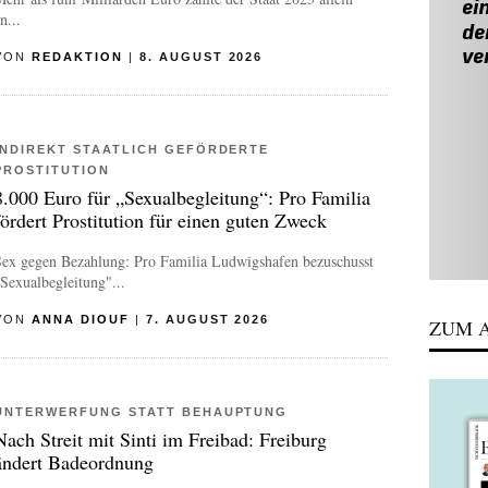
n...
VON
REDAKTION
|
8. AUGUST 2026
INDIREKT STAATLICH GEFÖRDERTE
PROSTITUTION
8.000 Euro für „Sexualbegleitung“: Pro Familia
fördert Prostitution für einen guten Zweck
Sex gegen Bezahlung: Pro Familia Ludwigshafen bezuschusst
Sexualbegleitung"...
VON
ANNA DIOUF
|
7. AUGUST 2026
ZUM A
UNTERWERFUNG STATT BEHAUPTUNG
Nach Streit mit Sinti im Freibad: Freiburg
ändert Badeordnung