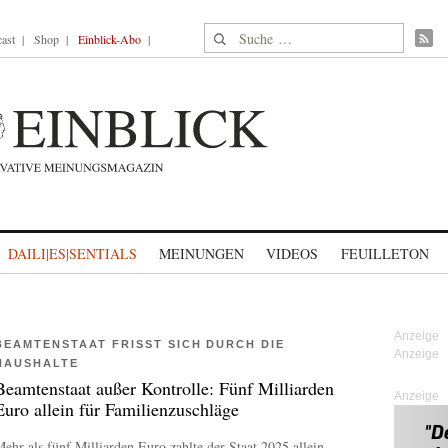
Suche nach:
ast
Shop
Einblick-Abo
DAILI|ES|SENTIALS
MEINUNGEN
VIDEOS
FEUILLETON
BEAMTENSTAAT FRISST SICH DURCH DIE
HAUSHALTE
Beamtenstaat außer Kontrolle: Fünf Milliarden
Anzeige
Euro allein für Familienzuschläge
ehr als fünf Milliarden Euro zahlte der Staat 2025 allein