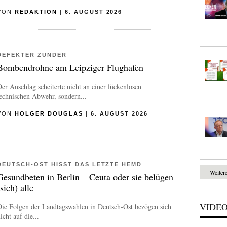
VON
REDAKTION
|
6. AUGUST 2026
DEFEKTER ZÜNDER
Bombendrohne am Leipziger Flughafen
er Anschlag scheiterte nicht an einer lückenlosen
echnischen Abwehr, sondern...
VON
HOLGER DOUGLAS
|
6. AUGUST 2026
DEUTSCH-OST HISST DAS LETZTE HEMD
Weiter
Gesundbeten in Berlin – Ceuta oder sie belügen
(sich) alle
VIDE
Die Folgen der Landtagswahlen in Deutsch-Ost bezögen sich
icht auf die...