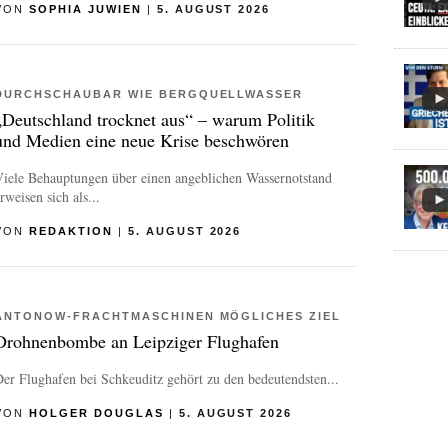
VON
SOPHIA JUWIEN
|
5. AUGUST 2026
DURCHSCHAUBAR WIE BERGQUELLWASSER
„Deutschland trocknet aus“ – warum Politik
und Medien eine neue Krise beschwören
Viele Behauptungen über einen angeblichen Wassernotstand
rweisen sich als...
VON
REDAKTION
|
5. AUGUST 2026
ANTONOW-FRACHTMASCHINEN MÖGLICHES ZIEL
Drohnenbombe an Leipziger Flughafen
er Flughafen bei Schkeuditz gehört zu den bedeutendsten...
VON
HOLGER DOUGLAS
|
5. AUGUST 2026