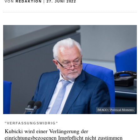
VON
REDAKTION
|
27. JUNI 2022
IMAGO / Political-Moments
"VERFASSUNGSWIDRIG"
Kubicki wird einer Verlängerung der
einrichtungsbezogenen Impfpflicht nicht zustimmen