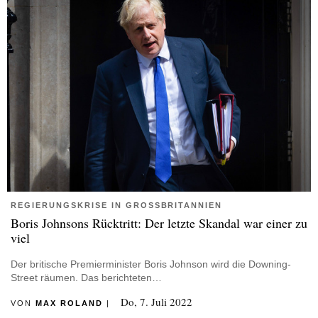
REGIERUNGSKRISE IN GROSSBRITANNIEN
Boris Johnsons Rücktritt: Der letzte Skandal war einer zu
viel
Der britische Premierminister Boris Johnson wird die Downing-
Street räumen. Das berichteten…
Do, 7. Juli 2022
VON
MAX ROLAND
|