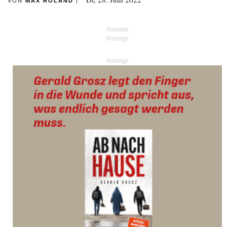
VON
MAX ROLAND
|
Anzeige