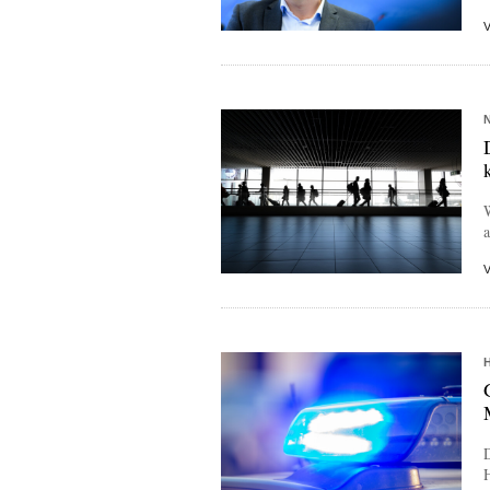
W
a
D
H