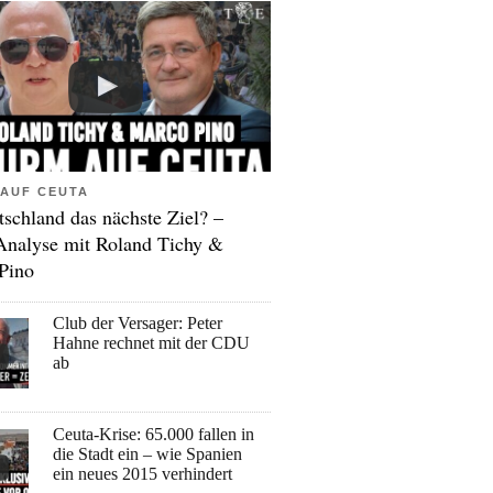
AUF CEUTA
tschland das nächste Ziel? –
Analyse mit Roland Tichy &
Pino
Club der Versager: Peter
Hahne rechnet mit der CDU
ab
Ceuta-Krise: 65.000 fallen in
die Stadt ein – wie Spanien
ein neues 2015 verhindert