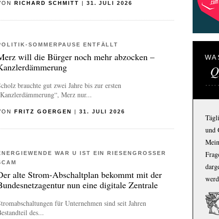
VON
RICHARD SCHMITT
|
31. JULI 2026
POLITIK-SOMMERPAUSE ENTFÄLLT
Merz will die Bürger noch mehr abzocken –
WA
Kanzlerdämmerung
Q
cholz brauchte gut zwei Jahre bis zur ersten
„Kanzlerdämmerung“, Merz nur...
VON
FRITZ GOERGEN
|
31. JULI 2026
Tägl
und 
Mein
Frage
ENERGIEWENDE WAR U IST EIN RIESENGROSSER S
CAM
darg
Der alte Strom-Abschaltplan bekommt mit der
werd
Bundesnetzagentur nun eine digitale Zentrale
tromabschaltungen für Unternehmen sind seit Jahren
estandteil des...