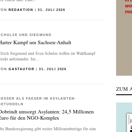
VON
REDAKTION
|
31. JULI 2026
SCHULZE UND SIEGMUND
Harter Kampf um Sachsen-Anhalt
Ulrich Siegmund und Sven Schulze treffen im Wahlkampf
irekt aufeinander. Im...
VON
GASTAUTOR
|
31. JULI 2026
ZUM A
BESSER ALS FAESER IM ASYLANTEN-
BETÜDDELN
Dobrindt umsorgt Asylanten: 24,5 Millionen
Euro für den NGO-Komplex
ie Bundesregierung gibt weiter Millionenbeträge für eine