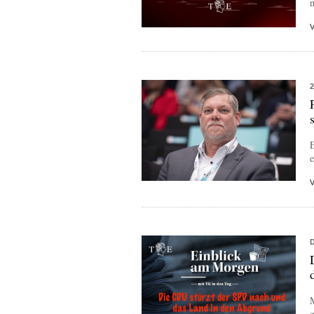
n
E
e
M
g