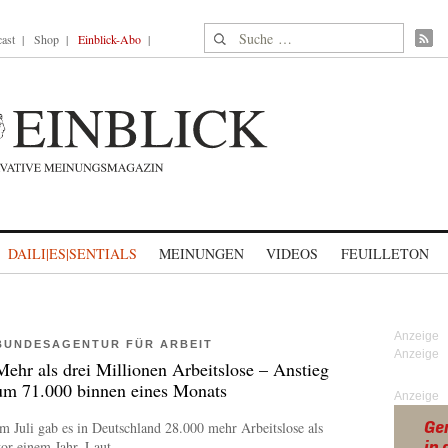
Suche nach:
ast
Shop
Einblick-Abo
DAILI|ES|SENTIALS
MEINUNGEN
VIDEOS
FEUILLETON
BUNDESAGENTUR FÜR ARBEIT
Mehr als drei Millionen Arbeitslose – Anstieg
um 71.000 binnen eines Monats
Anzeige
m Juli gab es in Deutschland 28.000 mehr Arbeitslose als
or einem Jahr. Laut...