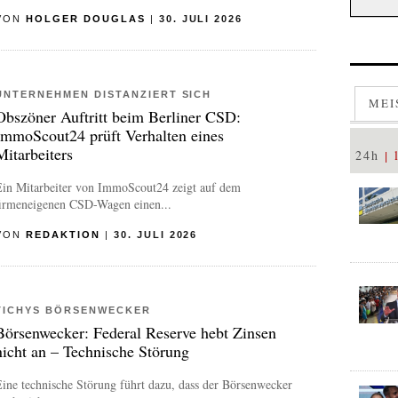
VON
HOLGER DOUGLAS
|
30. JULI 2026
UNTERNEHMEN DISTANZIERT SICH
MEI
Obszöner Auftritt beim Berliner CSD:
ImmoScout24 prüft Verhalten eines
Mitarbeiters
24h
Ein Mitarbeiter von ImmoScout24 zeigt auf dem
firmeneigenen CSD-Wagen einen...
VON
REDAKTION
|
30. JULI 2026
TICHYS BÖRSENWECKER
Börsenwecker: Federal Reserve hebt Zinsen
nicht an – Technische Störung
ine technische Störung führt dazu, dass der Börsenwecker