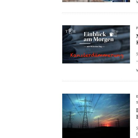
S
S
B