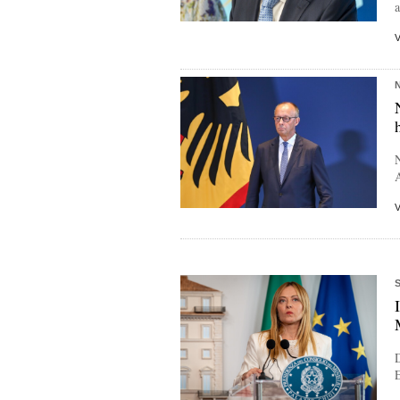
a
N
D
E