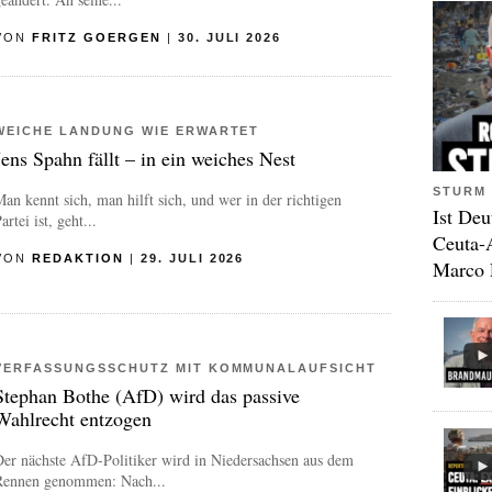
VON
FRITZ GOERGEN
|
30. JULI 2026
WEICHE LANDUNG WIE ERWARTET
Jens Spahn fällt – in ein weiches Nest
STURM 
an kennt sich, man hilft sich, und wer in der richtigen
Ist Deu
artei ist, geht...
Ceuta-
VON
REDAKTION
|
29. JULI 2026
Marco 
VERFASSUNGSSCHUTZ MIT KOMMUNALAUFSICHT
Stephan Bothe (AfD) wird das passive
Wahlrecht entzogen
er nächste AfD-Politiker wird in Niedersachsen aus dem
Rennen genommen: Nach...