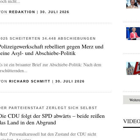
och nicht...
VON
REDAKTION
|
30. JULI 2026
2025 SCHEITERTEN 34.448 ABSCHIEBUNGEN
Polizeigewerkschaft rebelliert gegen Merz und
seine Asyl- und Abschiebe-Politik
s ist ein brisanter Brief zur Abschiebe-Politik: Nach dem
rschütternden...
VON
RICHARD SCHMITT
|
30. JULI 2026
Weiter
DER PARTEIENSTAAT ZERLEGT SICH SELBST
Die CDU folgt der SPD abwärts – beide reißen
VIDE
das Land in den Abgrund
erz' Personalkarussell hat den Zustand der CDU nicht
eändert. An seine...