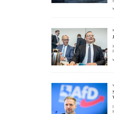
M
P
D