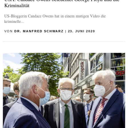
Kriminalität
US-Bloggerin Candace Owens hat in einem mutigen Video die
kriminelle...
VON
DR. MANFRED SCHWARZ
|
23. JUNI 2020