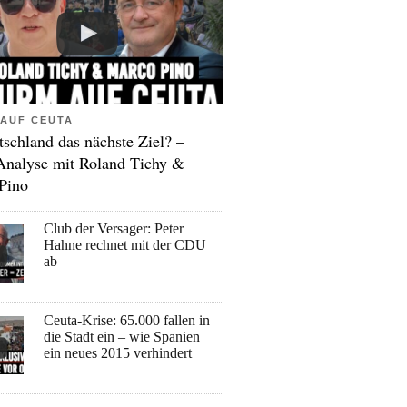
AUF CEUTA
tschland das nächste Ziel? –
Analyse mit Roland Tichy &
Pino
Club der Versager: Peter
Hahne rechnet mit der CDU
ab
Ceuta-Krise: 65.000 fallen in
die Stadt ein – wie Spanien
ein neues 2015 verhindert