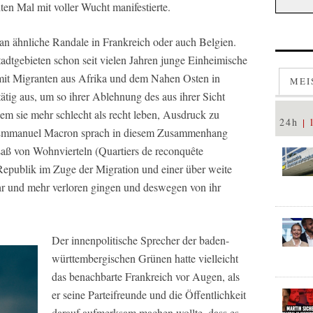
en Mal mit voller Wucht manifestierte.
an ähnliche Randale in Frankreich oder auch Belgien.
tadtgebieten schon seit vielen Jahren junge Einheimische
mit Migranten aus Afrika und dem Nahen Osten in
MEI
tig aus, um so ihrer Ablehnung des aus ihrer Sicht
dem sie mehr schlecht als recht leben, Ausdruck zu
24h
nt Emmanuel Macron sprach in diesem Zusammenhang
aß von Wohnvierteln (Quartiers de reconquête
e Republik im Zuge der Migration und einer über weite
hr und mehr verloren gingen und deswegen von ihr
Der innenpolitische Sprecher der baden-
württembergischen Grünen hatte vielleicht
das benachbarte Frankreich vor Augen, als
er seine Parteifreunde und die Öffentlichkeit
darauf aufmerksam machen wollte, dass es