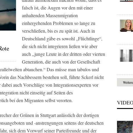
falsch ist, die Augen vor den mit einer
anhaltenden Massenmigration
einhergehenden Problemen so lange zu
verschließen, bis es zu spät ist. Auch in
Deutschland gäbe es sowohl „Flüchtlinge“,
die sich nicht integrieren ließen wie aber
Rote
auch „junge Leute in der dritten oder vierten
Generation, die auch von der Gesellschaft
arallelwelten abtauchen.“ Das müsse man tabulos und
Worin das Nachbessern bestehen soll, führte Sckerl nicht
Weiter
r dabei auch Vorschläge von Integrationsexperten vor
tegration nicht einseitig auf Seiten des
ch bei den Migranten selbst verorten.
VIDE
echer der Grünen in Stuttgart anlässlich der dortigen
onsangeboten und -anstrengungen seitens der deutschen
efahr, sich dem Vorwurf seiner Parteifreunde und der