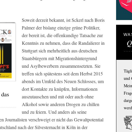
Soweit derzeit bekannt, ist Sckerl nach Boris
Palmer der bislang einzige grüne Politiker,
der bereit ist, die offenkundige Tatsache zur
WA
Q
Kenntnis zu nehmen, dass die Randalierer in
Stuttgart sich mehrheitlich aus deutschen
Staatsbürgern mit Migrationshintergrund
und Asylbewerbern zusammensetzten. Sie
Tägl
treffen sich spätestens seit dem Herbst 2015
und 
abends im Umfeld des Neuen Schlosses, um
Mein
dort Kontakte zu knüpfen, Informationen
 das
Frage
auszutauschen und mit oder auch ohne
darg
Alkohol sowie anderen Drogen zu chillen
werd
und zu feiern. Und anders als seine
n Journalisten verschweigt er nicht das Gewaltpotential
tschland nach der Silvesternacht in Köln in der