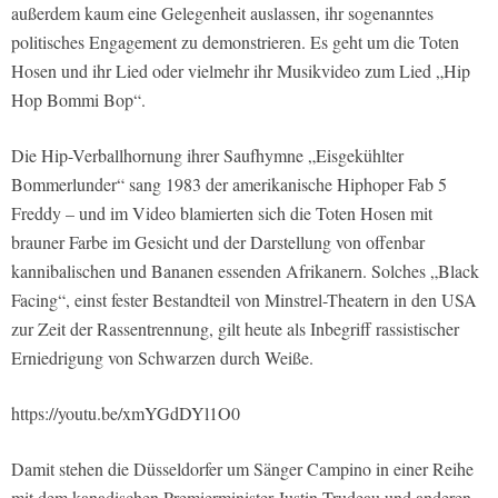
außerdem kaum eine Gelegenheit auslassen, ihr sogenanntes
politisches Engagement zu demonstrieren. Es geht um die Toten
Hosen und ihr Lied oder vielmehr ihr Musikvideo zum Lied „Hip
Hop Bommi Bop“.
Die Hip-Verballhornung ihrer Saufhymne „Eisgekühlter
Bommerlunder“ sang 1983 der amerikanische Hiphoper Fab 5
Freddy – und im Video blamierten sich die Toten Hosen mit
brauner Farbe im Gesicht und der Darstellung von offenbar
kannibalischen und Bananen essenden Afrikanern. Solches „Black
Facing“, einst fester Bestandteil von Minstrel-Theatern in den USA
zur Zeit der Rassentrennung, gilt heute als Inbegriff rassistischer
Erniedrigung von Schwarzen durch Weiße.
https://youtu.be/xmYGdDYl1O0
Damit stehen die Düsseldorfer um Sänger Campino in einer Reihe
mit dem kanadischen Premierminister Justin Trudeau und anderen