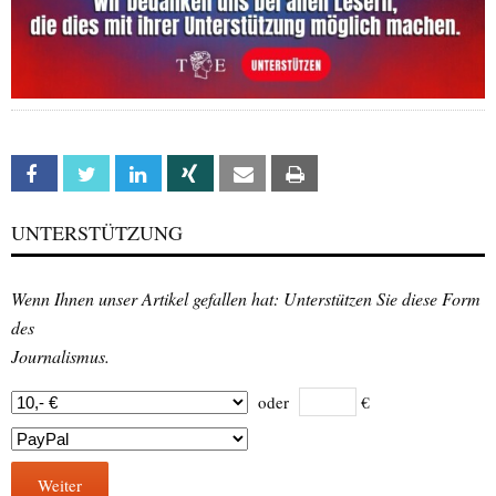
Facebook
Twitter
Linkedin
Xing
Email
Print
UNTERSTÜTZUNG
Wenn Ihnen unser Artikel gefallen hat: Unterstützen Sie diese Form
des
Journalismus.
oder
€
Weiter