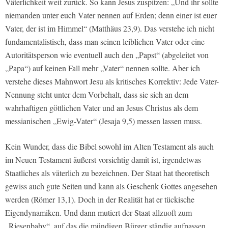
Väterlichkeit weit zurück. So kann Jesus zuspitzen: „Und ihr sollte
niemanden unter euch Vater nennen auf Erden; denn einer ist euer
Vater, der ist im Himmel“ (Matthäus 23,9). Das verstehe ich nicht
fundamentalistisch, dass man seinen leiblichen Vater oder eine
Autoritätsperson wie eventuell auch den „Papst“ (abgeleitet von
„Papa“) auf keinen Fall mehr „Vater“ nennen sollte. Aber ich
verstehe dieses Mahnwort Jesu als kritisches Korrektiv: Jede Vater-
Nennung steht unter dem Vorbehalt, dass sie sich an dem
wahrhaftigen göttlichen Vater und an Jesus Christus als dem
messianischen „Ewig-Vater“ (Jesaja 9,5) messen lassen muss.
Kein Wunder, dass die Bibel sowohl im Alten Testament als auch
im Neuen Testament äußerst vorsichtig damit ist, irgendetwas
Staatliches als väterlich zu bezeichnen. Der Staat hat theoretisch
gewiss auch gute Seiten und kann als Geschenk Gottes angesehen
werden (Römer 13,1). Doch in der Realität hat er tückische
Eigendynamiken. Und dann mutiert der Staat allzuoft zum
„Riesenbaby“, auf das die mündigen Bürger ständig aufpassen