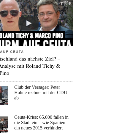
AUF CEUTA
tschland das nächste Ziel? –
Analyse mit Roland Tichy &
Pino
Club der Versager: Peter
Hahne rechnet mit der CDU
ab
Ceuta-Krise: 65.000 fallen in
die Stadt ein – wie Spanien
ein neues 2015 verhindert