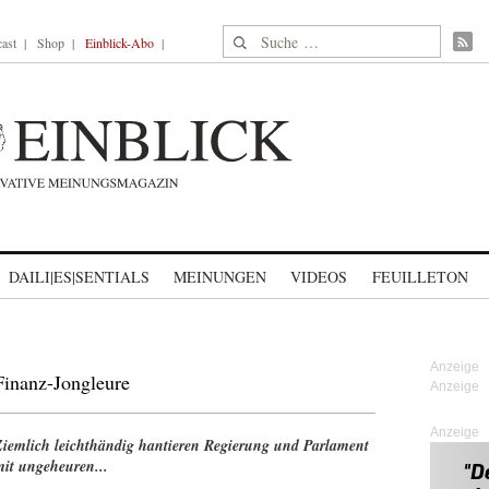
Suche nach:
ast
Shop
Einblick-Abo
DAILI|ES|SENTIALS
MEINUNGEN
VIDEOS
FEUILLETON
Finanz-Jongleure
Anzeige
Ziemlich leichthändig hantieren Regierung und Parlament
mit ungeheuren...