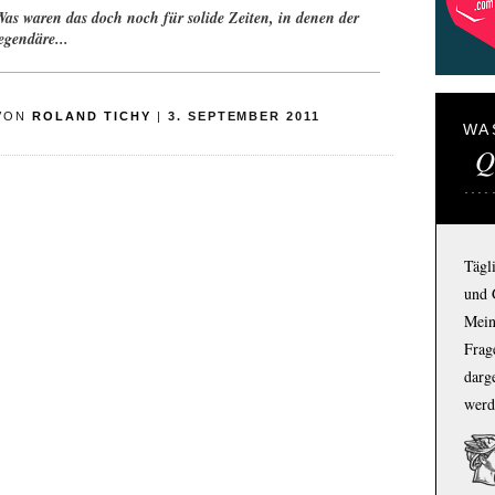
Was waren das doch noch für solide Zeiten, in denen der
egendäre...
VON
ROLAND TICHY
|
3. SEPTEMBER 2011
WA
Q
Tägl
und 
Mein
Frage
darg
werd