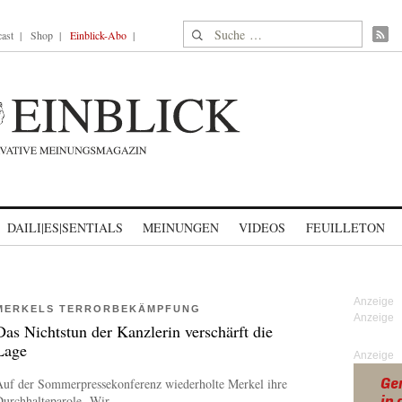
Suche nach:
ast
Shop
Einblick-Abo
DAILI|ES|SENTIALS
MEINUNGEN
VIDEOS
FEUILLETON
MERKELS TERRORBEKÄMPFUNG
Das Nichtstun der Kanzlerin verschärft die
Lage
Anzeige
Auf der Sommerpressekonferenz wiederholte Merkel ihre
urchhalteparole „Wir...