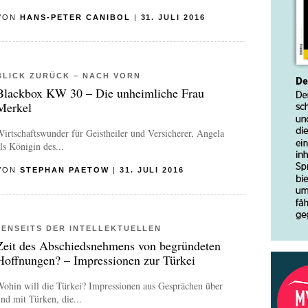
VON
HANS-PETER CANIBOL
|
31. JULI 2016
BLICK ZURÜCK – NACH VORN
Blackbox KW 30 – Die unheimliche Frau
Merkel
irtschaftswunder für Geistheiler und Versicherer, Angela
ls Königin des...
VON
STEPHAN PAETOW
|
31. JULI 2016
JENSEITS DER INTELLEKTUELLEN
Zeit des Abschiedsnehmens von begründeten
Hoffnungen? – Impressionen zur Türkei
ohin will die Türkei? Impressionen aus Gesprächen über
nd mit Türken, die...