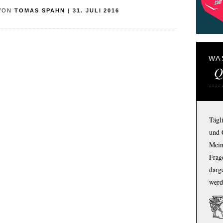
VON
TOMAS SPAHN
|
31. JULI 2016
WA
Q
Tägl
und 
Mein
Frage
darg
werd