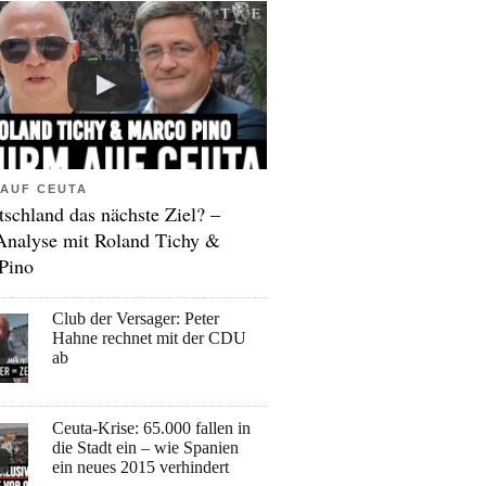
AUF CEUTA
tschland das nächste Ziel? –
Analyse mit Roland Tichy &
Pino
Club der Versager: Peter
Hahne rechnet mit der CDU
ab
Ceuta-Krise: 65.000 fallen in
die Stadt ein – wie Spanien
ein neues 2015 verhindert