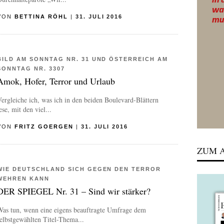
VON
BETTINA RÖHL
|
31. JULI 2016
BILD AM SONNTAG NR. 31 UND ÖSTERREICH AM
SONNTAG NR. 3307
Amok, Hofer, Terror und Urlaub
ergleiche ich, was ich in den beiden Boulevard-Blättern
ese, mit den viel...
VON
FRITZ GOERGEN
|
31. JULI 2016
ZUM A
WIE DEUTSCHLAND SICH GEGEN DEN TERROR
WEHREN KANN
DER SPIEGEL Nr. 31 – Sind wir stärker?
Was tun, wenn eine eigens beauftragte Umfrage dem
elbstgewählten Titel-Thema...