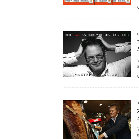
W
a
W
u