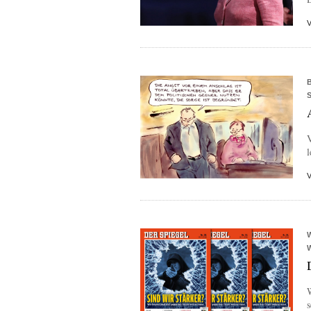
V
l
s