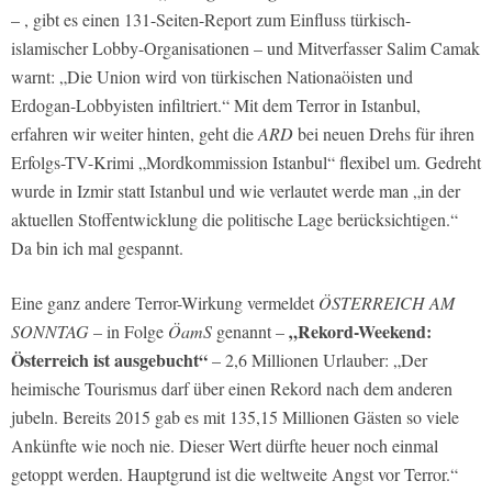
– , gibt es einen 131-Seiten-Report zum Einfluss türkisch-
islamischer Lobby-Organisationen – und Mitverfasser Salim Camak
warnt: „Die Union wird von türkischen Nationaöisten und
Erdogan-Lobbyisten infiltriert.“ Mit dem Terror in Istanbul,
erfahren wir weiter hinten, geht die
ARD
bei neuen Drehs für ihren
Erfolgs-TV-Krimi „Mordkommission Istanbul“ flexibel um. Gedreht
wurde in Izmir statt Istanbul und wie verlautet werde man „in der
aktuellen Stoffentwicklung die politische Lage berücksichtigen.“
Da bin ich mal gespannt.
Eine ganz andere Terror-Wirkung vermeldet
ÖSTERREICH AM
„Rekord-Weekend:
SONNTAG
– in Folge
ÖamS
genannt –
Österreich ist ausgebucht“
– 2,6 Millionen Urlauber: „Der
heimische Tourismus darf über einen Rekord nach dem anderen
jubeln. Bereits 2015 gab es mit 135,15 Millionen Gästen so viele
Ankünfte wie noch nie. Dieser Wert dürfte heuer noch einmal
getoppt werden. Hauptgrund ist die weltweite Angst vor Terror.“