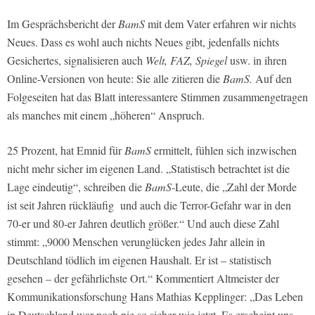
Im Gesprächsbericht der
BamS
mit dem Vater erfahren wir nichts
Neues. Dass es wohl auch nichts Neues gibt, jedenfalls nichts
Gesichertes, signalisieren auch
Welt, FAZ, Spiegel
usw. in ihren
Online-Versionen von heute: Sie alle zitieren die
BamS.
Auf den
Folgeseiten hat das Blatt interessantere Stimmen zusammengetragen
als manches mit einem „höheren“ Anspruch.
25 Prozent, hat Emnid für
BamS
ermittelt, fühlen sich inzwischen
nicht mehr sicher im eigenen Land. „Statistisch betrachtet ist die
Lage eindeutig“, schreiben die
BamS
-Leute, die „Zahl der Morde
ist seit Jahren rückläufig und auch die Terror-Gefahr war in den
70-er und 80-er Jahren deutlich größer.“ Und auch diese Zahl
stimmt: „9000 Menschen verunglücken jedes Jahr allein in
Deutschland tödlich im eigenen Haushalt. Er ist – statistisch
gesehen – der gefährlichste Ort.“ Kommentiert Altmeister der
Kommunikationsforschung Hans Mathias Kepplinger: „Das Leben
in Deutschland war noch nie so sicher wie jetzt. Es erscheint uns