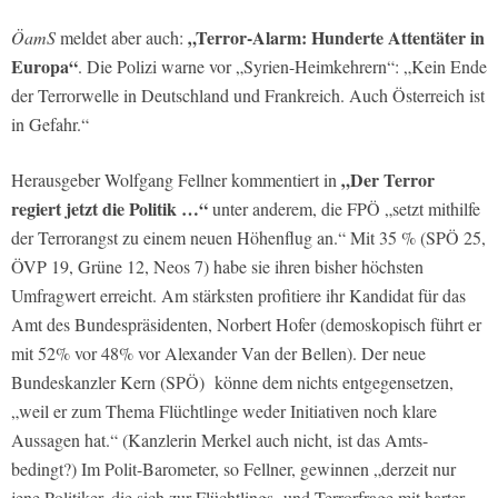
„Terror-Alarm: Hunderte Attentäter in
ÖamS
meldet aber auch:
Europa“
. Die Polizi warne vor „Syrien-Heimkehrern“: „Kein Ende
der Terrorwelle in Deutschland und Frankreich. Auch Österreich ist
in Gefahr.“
„Der Terror
Herausgeber Wolfgang Fellner kommentiert in
regiert jetzt die Politik …“
unter anderem, die FPÖ „setzt mithilfe
der Terrorangst zu einem neuen Höhenflug an.“ Mit 35 % (SPÖ 25,
ÖVP 19, Grüne 12, Neos 7) habe sie ihren bisher höchsten
Umfragwert erreicht. Am stärksten profitiere ihr Kandidat für das
Amt des Bundespräsidenten, Norbert Hofer (demoskopisch führt er
mit 52% vor 48% vor Alexander Van der Bellen). Der neue
Bundeskanzler Kern (SPÖ) könne dem nichts entgegensetzen,
„weil er zum Thema Flüchtlinge weder Initiativen noch klare
Aussagen hat.“ (Kanzlerin Merkel auch nicht, ist das Amts-
bedingt?) Im Polit-Barometer, so Fellner, gewinnen „derzeit nur
jene Politiker, die sich zur Flüchtlings- und Terrorfrage mit harter,