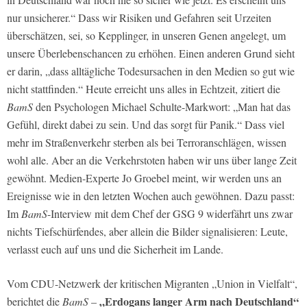
nur unsicherer.“ Dass wir Risiken und Gefahren seit Urzeiten
überschätzen, sei, so Kepplinger, in unseren Genen angelegt, um
unsere Überlebenschancen zu erhöhen. Einen anderen Grund sieht
er darin, „dass alltägliche Todesursachen in den Medien so gut wie
nicht stattfinden.“ Heute erreicht uns alles in Echtzeit, zitiert die
BamS
den Psychologen Michael Schulte-Markwort: „Man hat das
Gefühl, direkt dabei zu sein. Und das sorgt für Panik.“ Dass viel
mehr im Straßenverkehr sterben als bei Terroranschlägen, wissen
wohl alle. Aber an die Verkehrstoten haben wir uns über lange Zeit
gewöhnt. Medien-Experte Jo Groebel meint, wir werden uns an
Ereignisse wie in den letzten Wochen auch gewöhnen. Dazu passt:
Im
BamS
-Interview mit dem Chef der GSG 9 widerfährt uns zwar
nichts Tiefschürfendes, aber allein die Bilder signalisieren: Leute,
verlasst euch auf uns und die Sicherheit im Lande.
Vom CDU-Netzwerk der kritischen Migranten „Union in Vielfalt“,
„Erdogans langer Arm nach Deutschland“
berichtet die
BamS
–