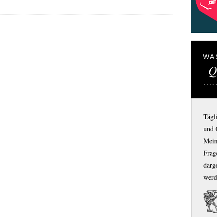
WA
Q
Tägl
und 
Mein
Frage
darg
werd