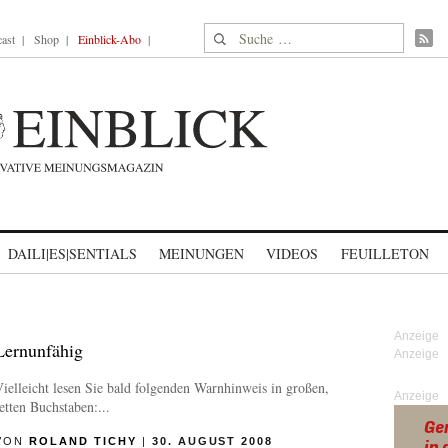
Suche nach:
ast
Shop
Einblick-Abo
DAILI|ES|SENTIALS
MEINUNGEN
VIDEOS
FEUILLETON
Lernunfähig
ielleicht lesen Sie bald folgenden Warnhinweis in großen,
Anzeige
etten Buchstaben:
...
VON
ROLAND TICHY
|
30. AUGUST 2008