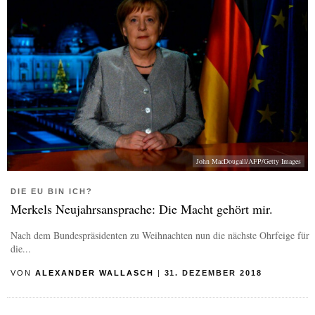
John MacDougall/AFP/Getty Images
DIE EU BIN ICH?
Merkels Neujahrsansprache: Die Macht gehört mir.
Nach dem Bundespräsidenten zu Weihnachten nun die nächste Ohrfeige für
die...
VON
ALEXANDER WALLASCH
|
31. DEZEMBER 2018