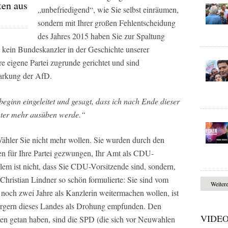
ten aus
„unbefriedigend“, wie Sie selbst einräumen,
sondern mit Ihrer großen Fehlentscheidung
des Jahres 2015 haben Sie zur Spaltung
e kein Bundeskanzler in der Geschichte unserer
e eigene Partei zugrunde gerichtet und sind
tarkung der AfD.
ginn eingeleitet und gesagt, dass ich nach Ende dieser
Ämter mehr ausüben werde.“
ähler Sie nicht mehr wollen. Sie wurden durch den
n für Ihre Partei gezwungen, Ihr Amt als CDU-
em ist nicht, dass Sie CDU-Vorsitzende sind, sondern,
Christian Lindner so schön formulierte: Sie sind vom
Weiter
 noch zwei Jahre als Kanzlerin weitermachen wollen, ist
Bürgern dieses Landes als Drohung empfunden. Den
VIDE
len getan haben, sind die SPD (die sich vor Neuwahlen