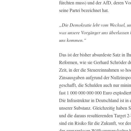
fürchten muss) und der AfD, deren Vors
seine Partei bezeichnet hat.
„Die Demokratie lebt vom Wechsel, und
was unsere Vorgänger uns überlassen h
uns kommen.“
Das ist der bisher absurdeste Satz in I
Reformen, wie sie Gerhard Schröder du
Zeit, in der die Steuereinnahmen so h
Zinsausgaben aufgrund der Nullzinspoli
geschafft, die Schulden auch nur minim
fast 1 000 000 000 000 Euro explodiert,
Die Infrastruktur in Deutschland ist i
unserer Substanz. Gleichzeitig haben 
und die daraus resultierenden Target 
sind ein Risiko für die Zukunft, vor 
der grenzenlosen Willkommenskultur ha