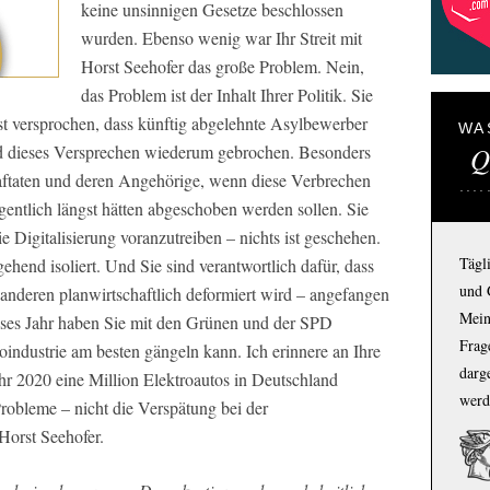
keine unsinnigen Gesetze beschlossen
wurden. Ebenso wenig war Ihr Streit mit
Horst Seehofer das große Problem. Nein,
das Problem ist der Inhalt Ihrer Politik. Sie
st versprochen, dass künftig abgelehnte Asylbewerber
WA
Q
 dieses Versprechen wiederum gebrochen. Besonders
raftaten und deren Angehörige, wenn diese Verbrechen
entlich längst hätten abgeschoben werden sollen. Sie
e Digitalisierung voranzutreiben – nichts ist geschehen.
Tägl
hend isoliert. Und Sie sind verantwortlich dafür, dass
und 
 anderen planwirtschaftlich deformiert wird – angefangen
Mein
ieses Jahr haben Sie mit den Grünen und der SPD
Frage
oindustrie am besten gängeln kann. Ich erinnere an Ihre
darg
hr 2020 eine Million Elektroautos in Deutschland
werd
Probleme – nicht die Verspätung bei der
Horst Seehofer.