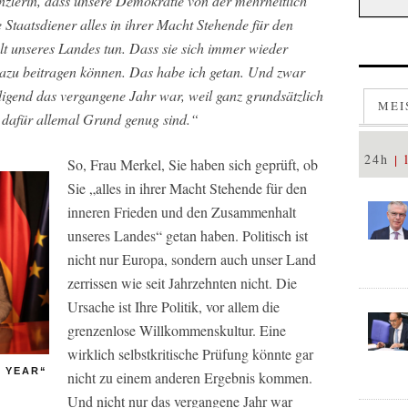
nzlerin, dass unsere Demokratie von der mehrheitlich
e Staatsdiener alles in ihrer Macht Stehende für den
 unseres Landes tun. Dass sie sich immer wieder
dazu beitragen können. Das habe ich getan. Und zwar
igend das vergangene Jahr war, weil ganz grundsätzlich
MEI
 dafür allemal Grund genug sind.“
24h
So, Frau Merkel, Sie haben sich geprüft, ob
Sie „alles in ihrer Macht Stehende für den
inneren Frieden und den Zusammenhalt
unseres Landes“ getan haben. Politisch ist
nicht nur Europa, sondern auch unser Land
zerrissen wie seit Jahrzehnten nicht. Die
Ursache ist Ihre Politik, vor allem die
grenzenlose Willkommenskultur. Eine
wirklich selbstkritische Prüfung könnte gar
 YEAR“
nicht zu einem anderen Ergebnis kommen.
Und nicht nur das vergangene Jahr war