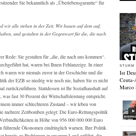
itzender Sie bekanntlich als „Überlebensgarantie“ für
 wir alle stehen in der Zeit. Wir bauen auf dem auf,
aben, und gestalten in der Gegenwart für die, die nach
hrer Rede: Sie gestalten für „die, die nach uns kommen“.
rchgeführt hat, waren bei Ihnen Fehlanzeige. In einer
STURM 
Ist Deu
och waren wie niemals zuvor in der Geschichte und die
Ceuta-
tik der EZB so niedrig wie noch nie, haben Sie es nicht
Marco 
al zurückzuführen. Stattdessen ist Ihr Sozialhaushalt auf
 was fast 30 Prozent der Wirtschaftsleistung entspricht.
n einem immer schlechteren Zustand – wir leben von
Sie mehrere Zeitbomben gelegt: Die Euro-Rettungspolitik
2-Verbindlichkeiten in Höhe von 956 000 000 000 Euro
dem führende Ökonomen eindringlich warnen. Ihre Politik
t bereits zu Problemen in unserem Land geführt, die