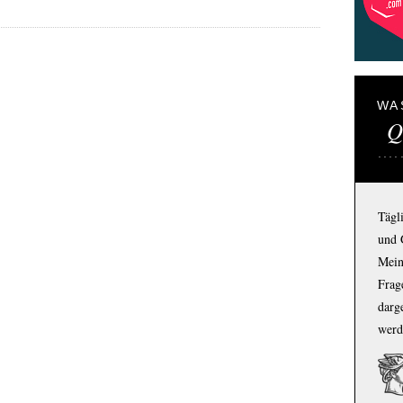
WA
Q
Tägl
und 
Mein
Frage
darg
werd