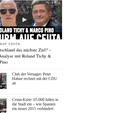
AUF CEUTA
tschland das nächste Ziel? –
Analyse mit Roland Tichy &
Pino
Club der Versager: Peter
Hahne rechnet mit der CDU
ab
Ceuta-Krise: 65.000 fallen in
die Stadt ein – wie Spanien
ein neues 2015 verhindert