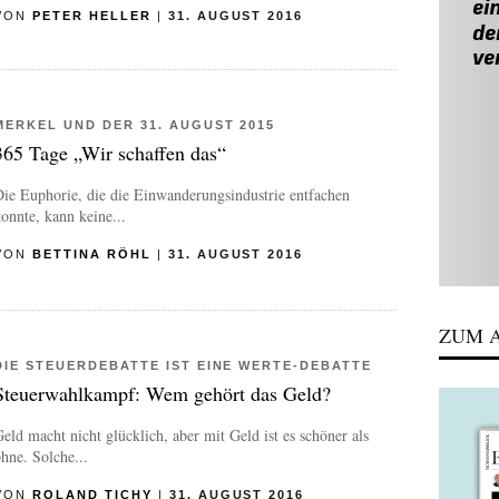
VON
PETER HELLER
|
31. AUGUST 2016
MERKEL UND DER 31. AUGUST 2015
365 Tage „Wir schaffen das“
ie Euphorie, die die Einwanderungsindustrie entfachen
onnte, kann keine...
VON
BETTINA RÖHL
|
31. AUGUST 2016
ZUM A
DIE STEUERDEBATTE IST EINE WERTE-DEBATTE
Steuerwahlkampf: Wem gehört das Geld?
eld macht nicht glücklich, aber mit Geld ist es schöner als
hne. Solche...
VON
ROLAND TICHY
|
31. AUGUST 2016