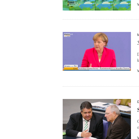
D
k
G
o