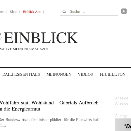
Suche nach:
ast
Shop
Einblick-Abo
DAILI|ES|SENTIALS
MEINUNGEN
VIDEOS
FEUILLETON
Wohlfahrt statt Wohlstand – Gabriels Aufbruch
in die Energiearmut
Anzeige
er Bundeswirtschaftsminister plädiert für die Planwirtschaft
m...