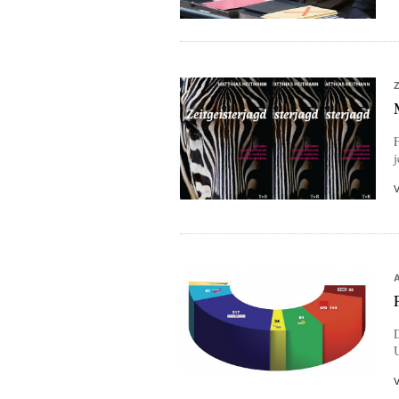
j
D
U