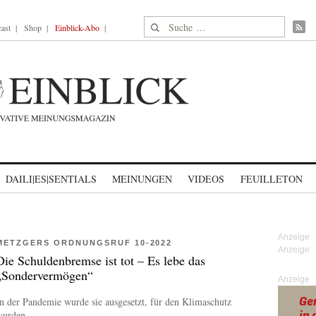
Suche nach:
ast
Shop
Einblick-Abo
DAILI|ES|SENTIALS
MEINUNGEN
VIDEOS
FEUILLETON
METZGERS ORDNUNGSRUF 10-2022
Die Schuldenbremse ist tot – Es lebe das
„Sondervermögen“
Anzeige
n der Pandemie wurde sie ausgesetzt, für den Klimaschutz
urden...