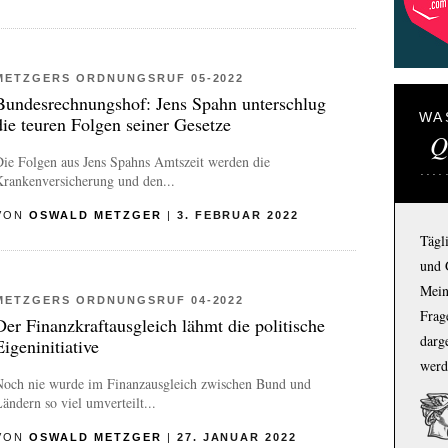
METZGERS ORDNUNGSRUF 05-2022
Bundesrechnungshof: Jens Spahn unterschlug
WA
die teuren Folgen seiner Gesetze
Q
ie Folgen aus Jens Spahns Amtszeit werden die
Krankenversicherung und den...
VON
OSWALD METZGER
|
3. FEBRUAR 2022
Tägl
und 
Mein
METZGERS ORDNUNGSRUF 04-2022
Frage
Der Finanzkraftausgleich lähmt die politische
darg
Eigeninitiative
werd
Noch nie wurde im Finanzausgleich zwischen Bund und
ändern so viel umverteilt...
VON
OSWALD METZGER
|
27. JANUAR 2022