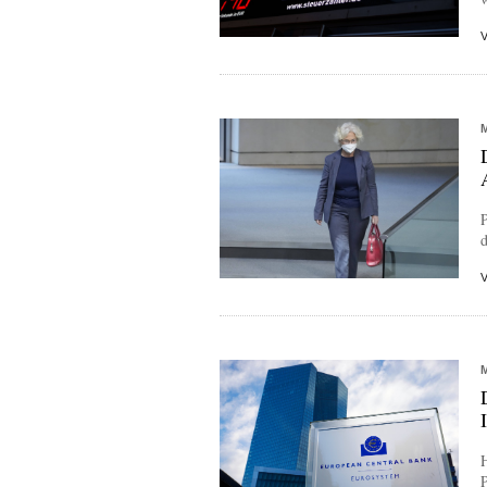
P
d
H
P