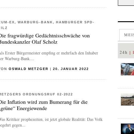
CUM-EX, WARBURG-BANK, HAMBURGER SPD-
FILZ
Die fragwürdige Gedächtnisschwäche von
MEI
Bundeskanzler Olaf Scholz
24h
ls Erster Bürgermeister empfing er mehrfach den Inhaber
der Warburg-Bank....
VON
OSWALD METZGER
|
20. JANUAR 2022
METZGERS ORDNUNGSRUF 02-2022
Die Inflation wird zum Bumerang für die
„grüne“ Energiewende
as Kritiker prophezeiten, ist jetzt globale Realität: Das Volk
egehrt gegen...