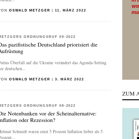
VON
OSWALD METZGER
|
11. MÄRZ 2022
METZGERS ORDNUNGSRUF 09-2022
Das pazifistische Deutschland priorisiert die
Aufrüstung
utins Überfall auf die Ukraine verändert das Agenda-Setting
er deutschen...
VON
OSWALD METZGER
|
3. MÄRZ 2022
ZUM A
METZGERS ORDNUNGSRUF 08-2022
Die Notenbanken vor der Scheinalternative:
Inflation oder Rezession?
elmut Schmidt waren einst 5 Prozent Inflation lieber als 5
rozent...