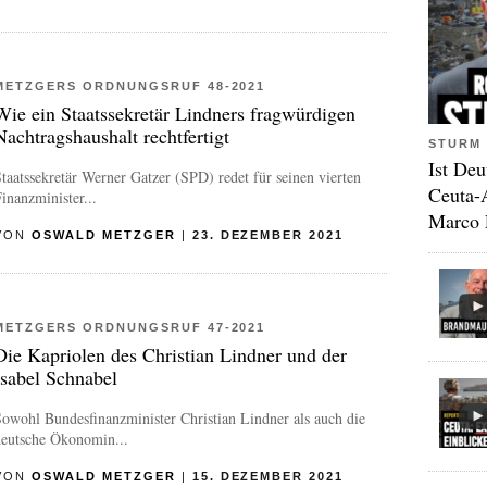
METZGERS ORDNUNGSRUF 48-2021
Wie ein Staatssekretär Lindners fragwürdigen
Nachtragshaushalt rechtfertigt
STURM 
Ist Deu
taatssekretär Werner Gatzer (SPD) redet für seinen vierten
Ceuta-
inanzminister...
Marco 
VON
OSWALD METZGER
|
23. DEZEMBER 2021
METZGERS ORDNUNGSRUF 47-2021
Die Kapriolen des Christian Lindner und der
Isabel Schnabel
owohl Bundesfinanzminister Christian Lindner als auch die
deutsche Ökonomin...
VON
OSWALD METZGER
|
15. DEZEMBER 2021