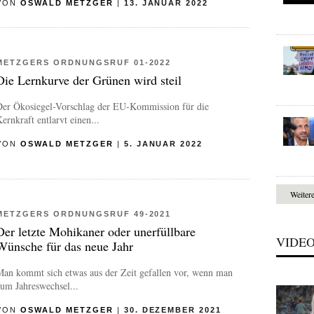
VON
OSWALD METZGER
|
13. JANUAR 2022
METZGERS ORDNUNGSRUF 01-2022
Die Lernkurve der Grünen wird steil
Der Ökosiegel-Vorschlag der EU-Kommission für die
ernkraft entlarvt einen...
VON
OSWALD METZGER
|
5. JANUAR 2022
Weiter
METZGERS ORDNUNGSRUF 49-2021
Der letzte Mohikaner oder unerfüllbare
VIDE
Wünsche für das neue Jahr
Man kommt sich etwas aus der Zeit gefallen vor, wenn man
um Jahreswechsel...
VON
OSWALD METZGER
|
30. DEZEMBER 2021