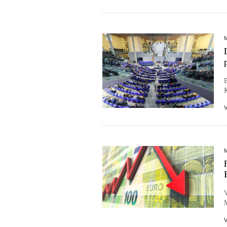
B
K
M