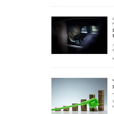
A
W
b