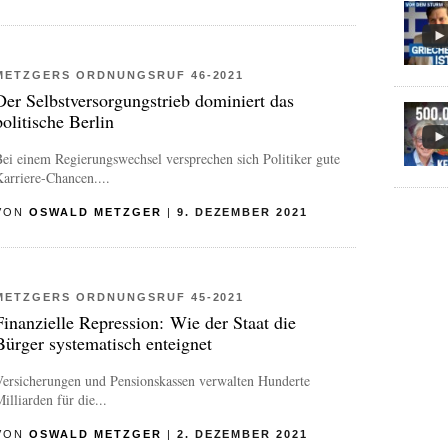
METZGERS ORDNUNGSRUF 46-2021
Der Selbstversorgungstrieb dominiert das
politische Berlin
ei einem Regierungswechsel versprechen sich Politiker gute
arriere-Chancen....
VON
OSWALD METZGER
|
9. DEZEMBER 2021
METZGERS ORDNUNGSRUF 45-2021
Finanzielle Repression: Wie der Staat die
Bürger systematisch enteignet
Versicherungen und Pensionskassen verwalten Hunderte
illiarden für die...
VON
OSWALD METZGER
|
2. DEZEMBER 2021