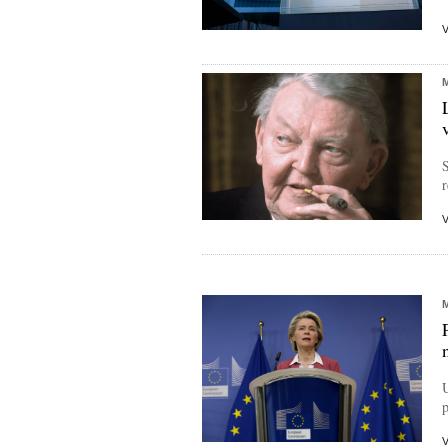
S
r
U
p