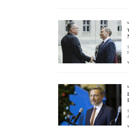
S
F
S