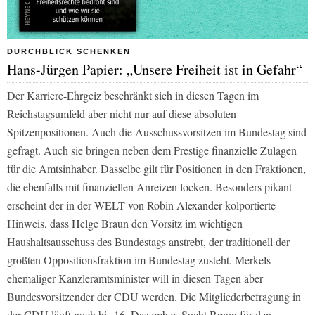
DURCHBLICK SCHENKEN
Hans-Jürgen Papier: „Unsere Freiheit ist in Gefahr“
Der Karriere-Ehrgeiz beschränkt sich in diesen Tagen im
Reichstagsumfeld aber nicht nur auf diese absoluten
Spitzenpositionen. Auch die Ausschussvorsitzen im Bundestag sind
gefragt. Auch sie bringen neben dem Prestige finanzielle Zulagen
für die Amtsinhaber. Dasselbe gilt für Positionen in den Fraktionen,
die ebenfalls mit finanziellen Anreizen locken. Besonders pikant
erscheint der in der
WELT
von Robin Alexander kolportierte
Hinweis, dass Helge Braun den Vorsitz im wichtigen
Haushaltsausschuss des Bundestags anstrebt, der traditionell der
größten Oppositionsfraktion im Bundestag zusteht. Merkels
ehemaliger Kanzleramtsminister will in diesen Tagen aber
Bundesvorsitzender der CDU werden. Die Mitgliederbefragung in
der CDU läuft noch bis 16. Dezember. Sucht Braun für den