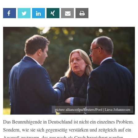
Facebook
Twitter
Linkedin
Xing
Email
Print
picture alliance/dpa/Reuters/Pool | Liesa Johannssen
Das Beunruhigende in Deutschland ist nicht ein einzelnes Problem.
Sondern, wie sie sich gegenseitig verstärken und zeitgleich auf ein
Ausmaß zusteuern, das nur noch als Crash bezeichnet werden