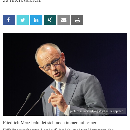
Facebook
Twitter
Linkedin
Xing
Email
Print
picture alliance/dpa | Michael Kappeler
Friedrich Merz befindet sich noch immer auf seiner
Frühlingswerbetour. Landauf, landab, mal vor Vertretern der