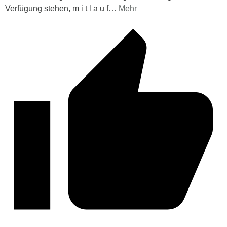
Verfügung stehen, m i t l a u f
…
Mehr