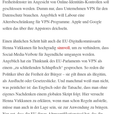
Freiheitsfenster im Angesicht von Online-Identitäts-Kontrollen soll
geschlossen werden. Dumm nur, dass Unternehmen VPN für den
Datenschutz brauchen. Angeblich will Labour eine
Altersbeschränkung für VPN-Programme. Apple und Google
sollen das über ihre Appstores deichseln.
Einen ähnlichen Schritt hält auch die EU-Digitalkommissarin
Henna Virkkunen für hochgradig
sinnvoll
, um zu verhindern, dass
Social-Media-Verbote für Jugendliche umgangen werden.
Angeblich hat ein Thinktank des EU-Parlaments von VPN als
einem „zu schließenden Schlupfloch“ gesprochen. So reden die
Politiker über die Freiheit der Bürger – sie gilt ihnen als illegitim,
als Ausflucht oder Gesetzeslücke. Und manchmal weiß man nicht,
was peinlicher ist: das Englisch oder die Tatsache, dass man ohne
eigenes Nachdenken einem globalen Skript folgt. Hier versucht
Henna Virkkunen zu erklären, wenn man schon Regeln aufstelle,
müsse man auch in der Lage sein, sie zur Anwendung zu bringen.
Nur gut, dass die EU dieses Altersverifikationstool hat, das die