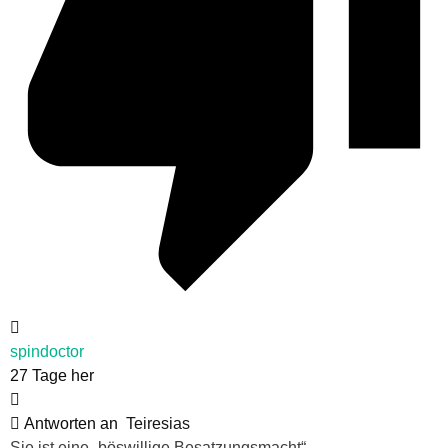
spindoctor
27 Tage her
Antworten an
Teiresias
Sie ist eine „
böswillige Besatzungsmacht“.