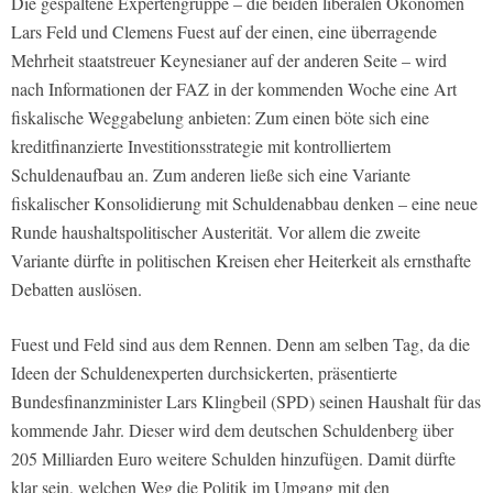
Die gespaltene Expertengruppe – die beiden liberalen Ökonomen
Lars Feld und Clemens Fuest auf der einen, eine überragende
Mehrheit staatstreuer Keynesianer auf der anderen Seite – wird
nach Informationen der FAZ in der kommenden Woche eine Art
fiskalische Weggabelung anbieten: Zum einen böte sich eine
kreditfinanzierte Investitionsstrategie mit kontrolliertem
Schuldenaufbau an. Zum anderen ließe sich eine Variante
fiskalischer Konsolidierung mit Schuldenabbau denken – eine neue
Runde haushaltspolitischer Austerität. Vor allem die zweite
Variante dürfte in politischen Kreisen eher Heiterkeit als ernsthafte
Debatten auslösen.
Fuest und Feld sind aus dem Rennen. Denn am selben Tag, da die
Ideen der Schuldenexperten durchsickerten, präsentierte
Bundesfinanzminister Lars Klingbeil (SPD) seinen Haushalt für das
kommende Jahr. Dieser wird dem deutschen Schuldenberg über
205 Milliarden Euro weitere Schulden hinzufügen. Damit dürfte
klar sein, welchen Weg die Politik im Umgang mit den