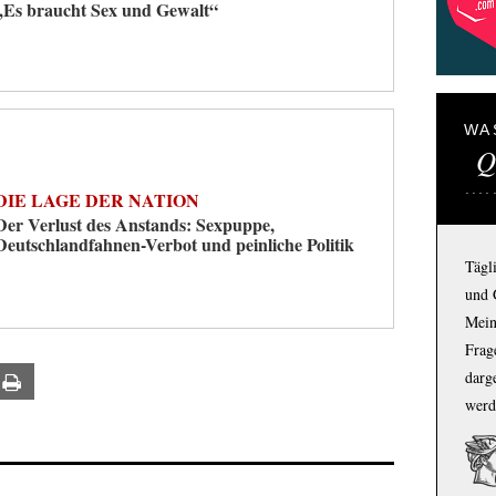
„Es braucht Sex und Gewalt“
WA
Q
DIE LAGE DER NATION
Der Verlust des Anstands: Sexpuppe,
Deutschlandfahnen-Verbot und peinliche Politik
Tägl
und 
Mein
Frage
darg
ail
Print
werd