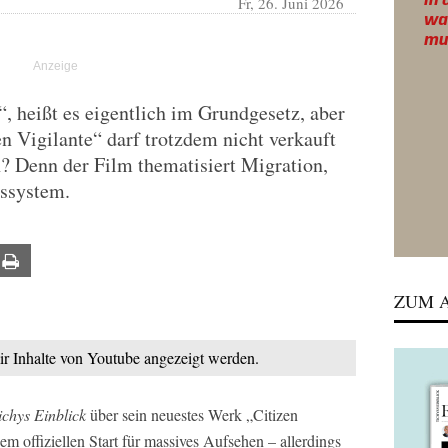
Fr, 26. Juni 2026
t“, heißt es eigentlich im Grundgesetz, aber
n Vigilante“ darf trotzdem nicht verkauft
? Denn der Film thematisiert Migration,
ssystem.
ail
Print
ZUM A
mir Inhalte von Youtube angezeigt werden.
ichys Einblick
über sein neuestes Werk „Citizen
dem offiziellen Start für massives Aufsehen – allerdings