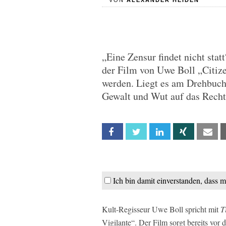
VON
ALEXANDER HEIDEN
„Eine Zensur findet nicht stat
der Film von Uwe Boll „Citize
werden. Liegt es am Drehbuch
Gewalt und Wut auf das Recht
Facebook
Twitter
Linkedin
Xing
Em
Ich bin damit einverstanden, dass 
Kult-Regisseur Uwe Boll spricht mit
T
Vigilante“. Der Film sorgt bereits vor 