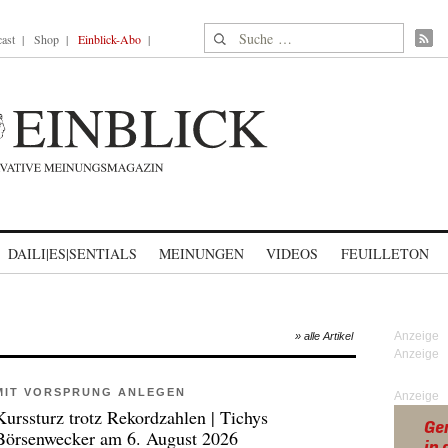
Suche nach:
ast
Shop
Einblick-Abo
DAILI|ES|SENTIALS
MEINUNGEN
VIDEOS
FEUILLETON
» alle Artikel
MIT VORSPRUNG ANLEGEN
Anzeige
Kurssturz trotz Rekordzahlen | Tichys
Börsenwecker am 6. August 2026