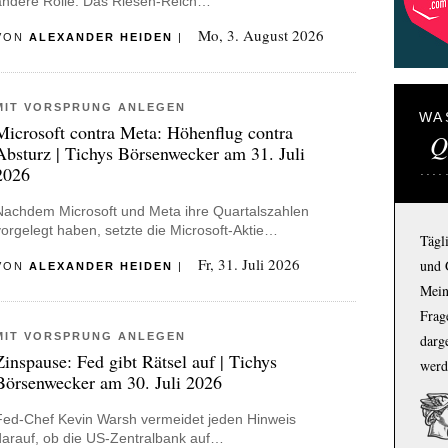
andere Rolle: Das Riesen-Reich…
Mo, 3. August 2026
VON
ALEXANDER HEIDEN
|
MIT VORSPRUNG ANLEGEN
WA
Microsoft contra Meta: Höhenflug contra
Q
Absturz | Tichys Börsenwecker am 31. Juli
2026
Nachdem Microsoft und Meta ihre Quartalszahlen
vorgelegt haben, setzte die Microsoft-Aktie…
Tägl
Fr, 31. Juli 2026
und 
VON
ALEXANDER HEIDEN
|
Mein
Frage
MIT VORSPRUNG ANLEGEN
darg
Zinspause: Fed gibt Rätsel auf | Tichys
werd
Börsenwecker am 30. Juli 2026
Fed-Chef Kevin Warsh vermeidet jeden Hinweis
darauf, ob die US-Zentralbank auf…