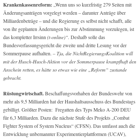
Krankenkassenreform:
„Wenn uns so kurzfristig 279 Seiten mit
Änderungsanträgen vorgelegt werden – darunter Anträge über
Milliardenbeträge – und die Regierung es selbst nicht schafft, alle
von ihr geplanten Änderungen bis zur Abstimmung vorzulegen, ist
das kompletter Irrsinn
(t-online)“.
Deshalb solle das
Bundesverfassungsgericht die zweite und dritte Lesung vor der
Sommerpause aufhalten.
– Tja, die NichtRegierungsKoalition will
mit der Husch-Husch-Aktion vor der Sommerpause krampfhaft den
Anschein retten, es hätte so etwas wie eine „Reform“ zustande
gebracht.
Rüstungwirtschaft.
Beschaffungsvorhaben der Bundeswehr von
mehr als 9,5 Milliarden hat der Haushaltsausschuss des Bundestags
gebilligt. Größter Posten: Fregatten des Typs Meko A-200 DEU
für 6,3 Milliarden. Dazu die nächste Stufe des Projekts „Combat
Fighter System of System Nucleus“ (CFSN). Das umfasst auch die
Entwicklung unbemannter Experimentierplattformen (UCAV),