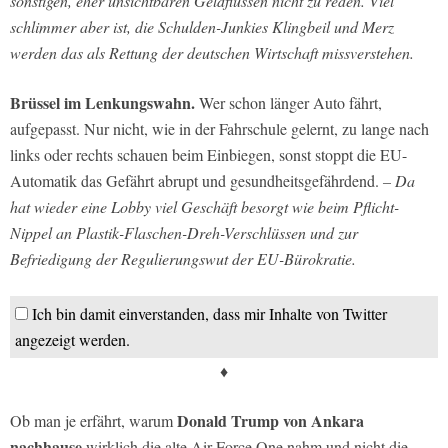
sonstigen, eher unsichtbaren Geldflüssen nicht zu reden. Viel
schlimmer aber ist, die Schulden-Junkies Klingbeil und Merz
werden das als Rettung der deutschen Wirtschaft missverstehen.
Brüssel im Lenkungswahn.
Wer schon länger Auto fährt,
aufgepasst. Nur nicht, wie in der Fahrschule gelernt, zu lange nach
links oder rechts schauen beim Einbiegen, sonst stoppt die EU-
Automatik das Gefährt abrupt und gesundheitsgefährdend.
– Da
hat wieder eine Lobby viel Geschäft besorgt wie beim Pflicht-
Nippel an Plastik-Flaschen-Dreh-Verschlüssen und zur
Befriedigung der Regulierungswut der EU-Bürokratie.
Ich bin damit einverstanden, dass mir Inhalte von Twitter
angezeigt werden.
♦
Donald Trump von Ankara
Ob man je erfährt, warum
nachhause
wirklich die alte Air Force One nahm und nicht die