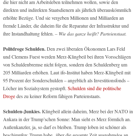
die hier nicht am Arbeitsleben teilnehmen wollen, sowie den
direkten und indirekten Staatsdienern als jährlich überauskömmlich
erhöhte Bezüge. Und sie vergeben Millionen und Milliarden an
fremde Länder, die daheim für die Reparatur der Infrastruktur und
ihre Instandhaltung fehlen.
– Wie das ganze heißt? Parteienstaat.
Politdroge Schulden.
Den zwei liberalen Ökonomen Lars Feld
und Clemens Fuest werden Merz-Klingbeil bei ihren Vorsschlägen
von Schuldenbremse nicht folgen, sondern den Schuldenberg um
205 Milliarden erhöhen. Laut ifo-Institut haben Merz-Klingbeil mit
95 Prozent der Sonderschulden – angeblich als Investitionsfonds –
Löcher im Sozialsystem gestopft.
Schulden sind die politische
Droge
des zu keiner Reform fähigen Parteienstaats.
Schulden-Junkies.
Klingbeil allein daheim, Merz bei der NATO in
Ankara in der Trump’schen Sonne: Man sieht es Merz förmlich an.
Außenkanzler, ja, so darf es bleiben. Trump loben ist schöner als
beschimpfen: Trump habe „über die gesamte Zeit ausnahmslos an