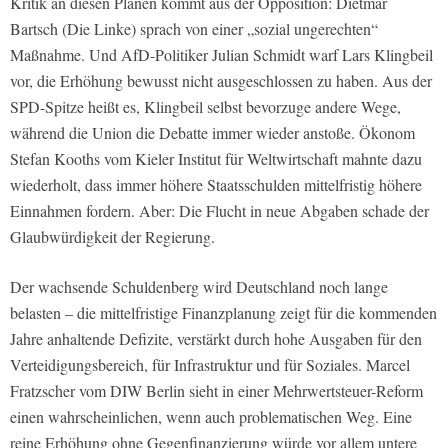
Kritik an diesen Plänen kommt aus der Opposition: Dietmar
Bartsch (Die Linke) sprach von einer „sozial ungerechten“
Maßnahme. Und AfD-Politiker Julian Schmidt warf Lars Klingbeil
vor, die Erhöhung bewusst nicht ausgeschlossen zu haben. Aus der
SPD-Spitze heißt es, Klingbeil selbst bevorzuge andere Wege,
während die Union die Debatte immer wieder anstoße. Ökonom
Stefan Kooths vom Kieler Institut für Weltwirtschaft mahnte dazu
wiederholt, dass immer höhere Staatsschulden mittelfristig höhere
Einnahmen fordern. Aber: Die Flucht in neue Abgaben schade der
Glaubwürdigkeit der Regierung.
Der wachsende Schuldenberg wird Deutschland noch lange
belasten – die mittelfristige Finanzplanung zeigt für die kommenden
Jahre anhaltende Defizite, verstärkt durch hohe Ausgaben für den
Verteidigungsbereich, für Infrastruktur und für Soziales. Marcel
Fratzscher vom DIW Berlin sieht in einer Mehrwertsteuer-Reform
einen wahrscheinlichen, wenn auch problematischen Weg. Eine
reine Erhöhung ohne Gegenfinanzierung würde vor allem untere