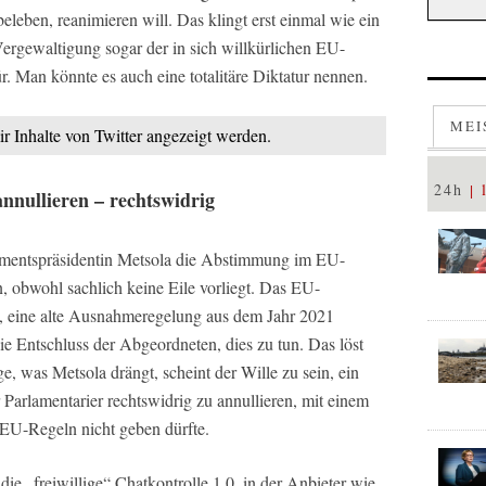
eleben, reanimieren will. Das klingt erst einmal wie ein
Vergewaltigung sogar der in sich willkürlichen EU-
. Man könnte es auch eine totalitäre Diktatur nennen.
MEI
ir Inhalte von Twitter angezeigt werden.
24h
nnullieren – rechtswidrig
lamentspräsidentin Metsola die Abstimmung im EU-
, obwohl sachlich keine Eile vorliegt. Das EU-
n, eine alte Ausnahmeregelung aus dem Jahr 2021
ie Entschluss der Abgeordneten, dies zu tun. Das löst
ge, was Metsola drängt, scheint der Wille zu sein, ein
Parlamentarier rechtswidrig zu annullieren, mit einem
n EU-Regeln nicht geben dürfte.
ie „freiwillige“ Chatkontrolle 1.0, in der Anbieter wie