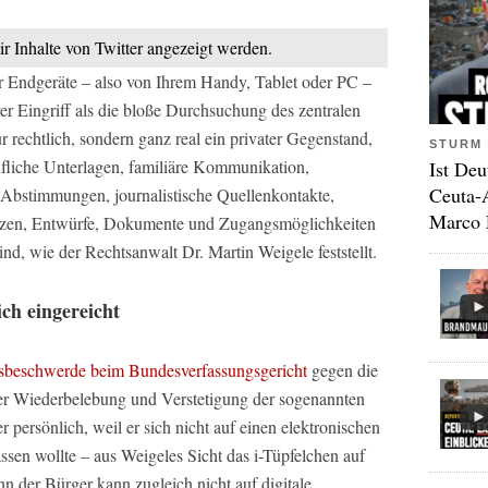
ir Inhalte von Twitter angezeigt werden.
 Endgeräte – also von Ihrem Handy, Tablet oder PC –
rer Eingriff als die bloße Durchsuchung des zentralen
r rechtlich, sondern ganz real ein privater Gegenstand,
STURM 
ufliche Unterlagen, familiäre Kommunikation,
Ist Deu
Ceuta-
e Abstimmungen, journalistische Quellenkontakte,
Marco 
tizen, Entwürfe, Dokumente und Zugangsmöglichkeiten
nd, wie der Rechtsanwalt Dr. Martin Weigele feststellt.
ch eingereicht
gsbeschwerde beim Bundesverfassungsgericht
gegen die
er Wiederbelebung und Verstetigung der sogenannten
r persönlich, weil er sich nicht auf einen elektronischen
ssen wollte – aus Weigeles Sicht das i-Tüpfelchen auf
 der Bürger kann zugleich nicht auf digitale