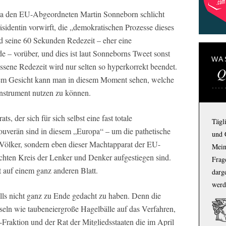
la den EU-Abgeordneten Martin Sonneborn schlicht
äsidentin vorwirft, die „demokratischen Prozesse dieses
nd seine 60 Sekunden Redezeit – eher eine
de – vorüber, und dies ist laut Sonneborns Tweet sonst
WA
sene Redezeit wird nur selten so hyperkorrekt beendet.
Q
osem Gesicht kann man in diesem Moment sehen, welche
instrument nutzen zu können.
s, der sich für sich selbst eine fast totale
Tägl
verän sind in diesem „Europa“ – um die pathetische
und 
Völker, sondern eben dieser Machtapparat der EU-
Mein
uchten Kreis der Lenker und Denker aufgestiegen sind.
Frage
t auf einem ganz anderen Blatt.
darg
werd
alls nicht ganz zu Ende gedacht zu haben. Denn die
eln wie taubeneiergroße Hagelbälle auf das Verfahren,
Fraktion und der Rat der Mitgliedsstaaten die im April