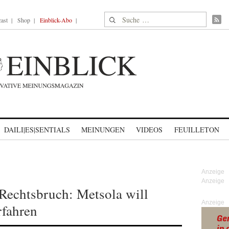
Suche nach:
ast
Shop
Einblick-Abo
DAILI|ES|SENTIALS
MEINUNGEN
VIDEOS
FEUILLETON
 Rechtsbruch: Metsola will
Anzeige
rfahren