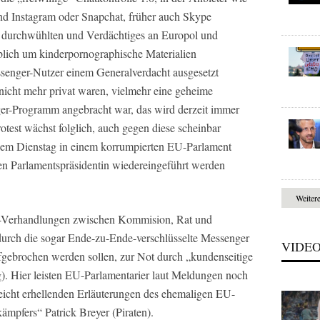
d Instagram oder Snapchat, früher auch Skype
r durchwühlten und Verdächtiges an Europol und
blich um kinderpornographische Materialien
ssenger-Nutzer einem Generalverdacht ausgesetzt
nicht mehr privat waren, vielmehr eine geheime
ger-Programm angebracht war, das wird derzeit immer
test wächst folglich, auch gegen diese scheinbar
esem Dienstag in einem korrumpierten EU-Parlament
en Parlamentspräsidentin wiedereingeführt werden
Weiter
g-Verhandlungen zwischen Kommision, Rat und
 durch die sogar Ende-zu-Ende-verschlüsselte Messenger
VIDE
fgebrochen werden sollen, zur Not durch „kundenseitige
). Hier leisten EU-Parlamentarier laut Meldungen noch
leicht erhellenden Erläuterungen des ehemaligen EU-
ämpfers“ Patrick Breyer (Piraten).