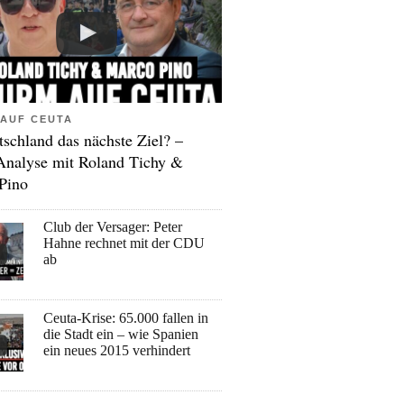
AUF CEUTA
tschland das nächste Ziel? –
Analyse mit Roland Tichy &
Pino
Club der Versager: Peter
Hahne rechnet mit der CDU
ab
Ceuta-Krise: 65.000 fallen in
die Stadt ein – wie Spanien
ein neues 2015 verhindert