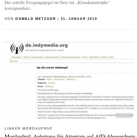
Der schrille Erregungspegel im Netz zur „Klimakatastrophe“
korrespondiert...
VON
OSWALD METZGER
|
31. JANUAR 2019
Screenprint
LINKER MORDAUFRUF
Mordaufruf: Anleitung für Attentate auf AfD-Abgeordnete