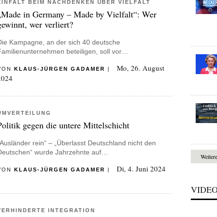
EINFALT BEIM NACHDENKEN ÜBER VIELFALT
„Made in Germany – Made by Vielfalt“: Wer
gewinnt, wer verliert?
Die Kampagne, an der sich 40 deutsche
Familienunternehmen beteiligen, soll vor…
Mo, 26. August
VON
KLAUS-JÜRGEN GADAMER
|
2024
UMVERTEILUNG
Politik gegen die untere Mittelschicht
„Ausländer rein“ – „Überlasst Deutschland nicht den
Deutschen“ wurde Jahrzehnte auf…
Weiter
Di, 4. Juni 2024
VON
KLAUS-JÜRGEN GADAMER
|
VIDE
VERHINDERTE INTEGRATION