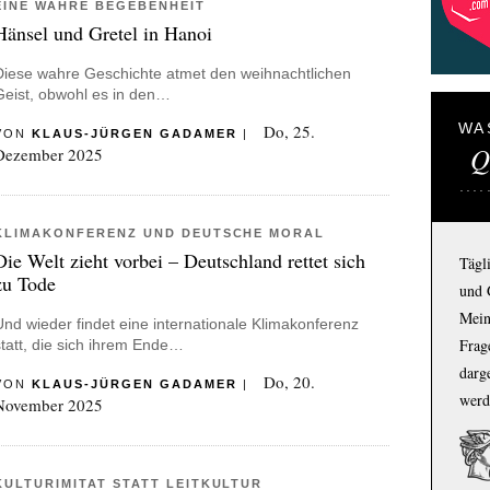
EINE WAHRE BEGEBENHEIT
Hänsel und Gretel in Hanoi
Diese wahre Geschichte atmet den weihnachtlichen
Geist, obwohl es in den…
WA
Do, 25.
VON
KLAUS-JÜRGEN GADAMER
|
Q
Dezember 2025
KLIMAKONFERENZ UND DEUTSCHE MORAL
Die Welt zieht vorbei – Deutschland rettet sich
Tägl
zu Tode
und 
Mein
Und wieder findet eine internationale Klimakonferenz
Frage
statt, die sich ihrem Ende…
darg
Do, 20.
VON
KLAUS-JÜRGEN GADAMER
|
werd
November 2025
KULTURIMITAT STATT LEITKULTUR