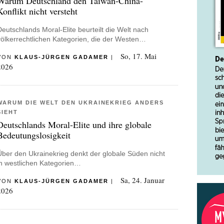
Warum Deutschland den Taiwan-China-
Konflikt nicht versteht
Deutschlands Moral-Elite beurteilt die Welt nach
völkerrechtlichen Kategorien, die der Westen…
So, 17. Mai
VON
KLAUS-JÜRGEN GADAMER
|
2026
WARUM DIE WELT DEN UKRAINEKRIEG ANDERS
SIEHT
Deutschlands Moral-Elite und ihre globale
Bedeutungslosigkeit
Über den Ukrainekrieg denkt der globale Süden nicht
in westlichen Kategorien…
Sa, 24. Januar
VON
KLAUS-JÜRGEN GADAMER
|
2026