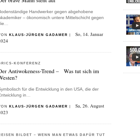
Der brave Mann steht auf
Bodenständige Handwerker gegen abgehobene
Akademiker – ökonomisch untere Mittelschicht gegen
die…
So, 14. Januar
VON
KLAUS-JÜRGEN GADAMER
|
2024
BRICS-KONFERENZ
Der Antiwokeness-Trend – Was tut sich im
Westen?
Symbolisch für die Entwicklung in den USA, die der
Entwicklung in…
Sa, 26. August
VON
KLAUS-JÜRGEN GADAMER
|
2023
REISEN BILDET – WENN MAN ETWAS DAFÜR TUT