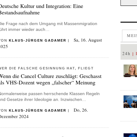
Deutsche Kultur und Integration: Eine
Bestandsaufnahme
Die Frage nach dem Umgang mit Massenmigration
führt immer wieder auch…
MEI
Sa, 16. August
VON
KLAUS-JÜRGEN GADAMER
|
2025
24h
WER DIE FALSCHE GESINNUNG HAT, FLIEGT
Wenn die Cancel Culture zuschlägt: Geschasst
als VHS-Dozent wegen „falscher“ Meinung
Normalerweise passen herrschende Klassen Regeln
und Gesetze ihrer Ideologie an. Inzwischen…
Do, 26.
VON
KLAUS-JÜRGEN GADAMER
|
Dezember 2024