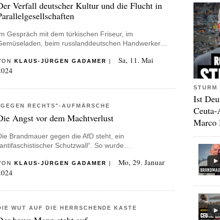
Der Verfall deutscher Kultur und die Flucht in
Parallelgesellschaften
Im Gespräch mit dem türkischen Friseur, im
Gemüseladen, beim russlanddeutschen Handwerker…
Sa, 11. Mai
VON
KLAUS-JÜRGEN GADAMER
|
2024
STURM 
Ist Deu
"GEGEN RECHTS"-AUFMÄRSCHE
Ceuta-
Die Angst vor dem Machtverlust
Marco 
Die Brandmauer gegen die AfD steht, ein
„antifaschistischer Schutzwall“. So wurde…
Mo, 29. Januar
VON
KLAUS-JÜRGEN GADAMER
|
2024
DIE WUT AUF DIE HERRSCHENDE KASTE