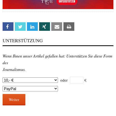
Facebook
Twitter
Linkedin
Xing
Email
Print
UNTERSTÜTZUNG
Wenn Ihnen unser Artikel gefallen hat: Unterstützen Sie diese Form
des
Journalismus.
oder
€
Weiter