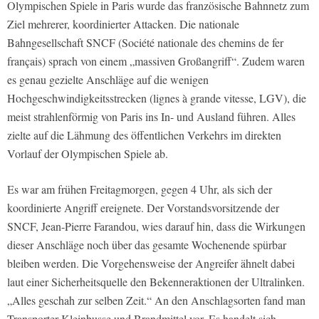
Olympischen Spiele in Paris wurde das französische Bahnnetz zum
Ziel mehrerer, koordinierter Attacken. Die nationale
Bahngesellschaft SNCF (Société nationale des chemins de fer
français) sprach von einem „massiven Großangriff“. Zudem waren
es genau gezielte Anschläge auf die wenigen
Hochgeschwindigkeitsstrecken (lignes à grande vitesse, LGV), die
meist strahlenförmig von Paris ins In- und Ausland führen. Alles
zielte auf die Lähmung des öffentlichen Verkehrs im direkten
Vorlauf der Olympischen Spiele ab.
Es war am frühen Freitagmorgen, gegen 4 Uhr, als sich der
koordinierte Angriff ereignete. Der Vorstandsvorsitzende der
SNCF, Jean-Pierre Farandou, wies darauf hin, dass die Wirkungen
dieser Anschläge noch über das gesamte Wochenende spürbar
bleiben werden. Die Vorgehensweise der Angreifer ähnelt dabei
laut einer Sicherheitsquelle den Bekenneraktionen der Ultralinken.
„Alles geschah zur selben Zeit.“ An den Anschlagsorten fand man
Transporter-Kleinbusse und Brandmittel vor. Es handelt sich