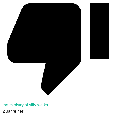
the ministry of silly walks
2 Jahre her