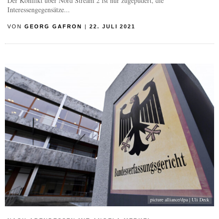
Der Konflikt über Nord Stream 2 ist nur zugepudert, die
Interessengegensätze...
VON
GEORG GAFRON
|
22. JULI 2021
picture alliance/dpa | Uli Deck