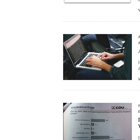
F
d
E