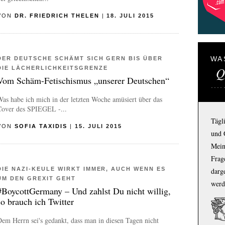
VON
DR. FRIEDRICH THELEN
|
18. JULI 2015
WA
DER DEUTSCHE SCHÄMT SICH GERN BIS ÜBER
Q
DIE LÄCHERLICHKEITSGRENZE
Vom Schäm-Fetischismus „unserer Deutschen“
as habe ich mich in der letzten Woche amüsiert über das
Cover des SPIEGEL -...
Tägl
VON
SOFIA TAXIDIS
|
15. JULI 2015
und 
Mein
Frage
DIE NAZI-KEULE WIRKT IMMER, AUCH WENN ES
darg
UM DEN GREXIT GEHT
werd
#BoycottGermany – Und zahlst Du nicht willig,
so brauch ich Twitter
em Herrn sei's gedankt, dass man in diesen Tagen nicht