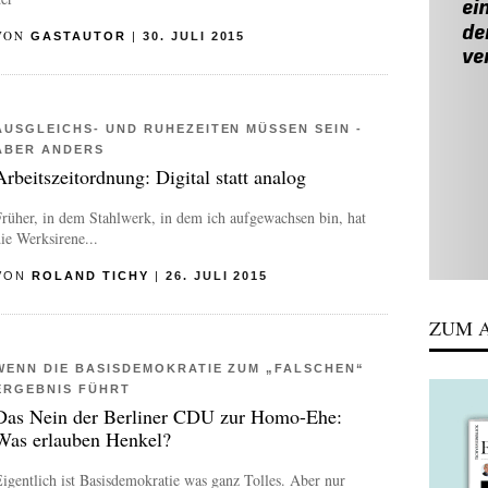
VON
GASTAUTOR
|
30. JULI 2015
AUSGLEICHS- UND RUHEZEITEN MÜSSEN SEIN -
ABER ANDERS
Arbeitszeitordnung: Digital statt analog
rüher, in dem Stahlwerk, in dem ich aufgewachsen bin, hat
ie Werksirene...
VON
ROLAND TICHY
|
26. JULI 2015
ZUM A
WENN DIE BASISDEMOKRATIE ZUM „FALSCHEN“
ERGEBNIS FÜHRT
Das Nein der Berliner CDU zur Homo-Ehe:
Was erlauben Henkel?
igentlich ist Basisdemokratie was ganz Tolles. Aber nur