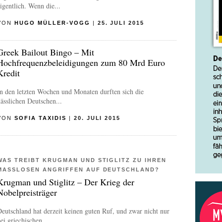
igentlich. Wenn die...
VON
HUGO MÜLLER-VOGG
|
25. JULI 2015
Greek Bailout Bingo – Mit
Hochfrequenzbeleidigungen zum 80 Mrd Euro
Kredit
n den letzten Wochen und Monaten durften sich die
ässlichen Deutschen...
VON
SOFIA TAXIDIS
|
20. JULI 2015
WAS TREIBT KRUGMAN UND STIGLITZ ZU IHREN
MASSLOSEN ANGRIFFEN AUF DEUTSCHLAND?
Krugman und Stiglitz – Der Krieg der
Nobelpreisträger
eutschland hat derzeit keinen guten Ruf, und zwar nicht nur
ei griechischen...