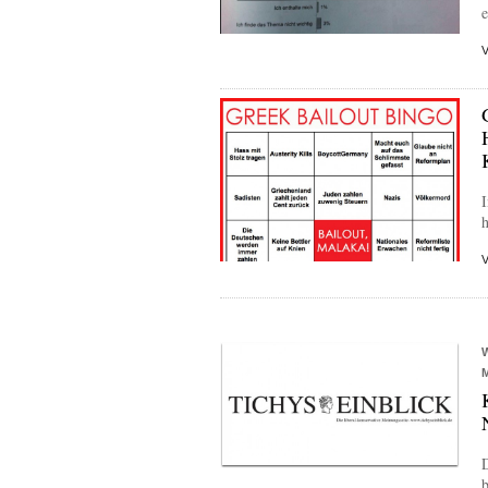
e
I
h
D
b