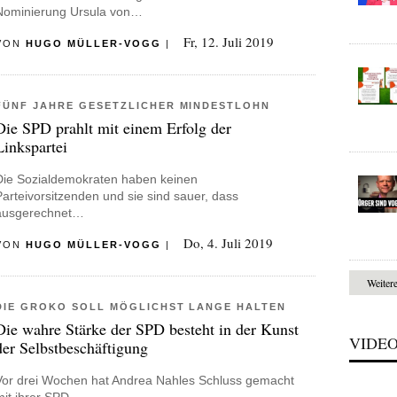
Nominierung Ursula von…
Fr, 12. Juli 2019
VON
HUGO MÜLLER-VOGG
|
FÜNF JAHRE GESETZLICHER MINDESTLOHN
Die SPD prahlt mit einem Erfolg der
Linkspartei
Die Sozialdemokraten haben keinen
Parteivorsitzenden und sie sind sauer, dass
ausgerechnet…
Do, 4. Juli 2019
VON
HUGO MÜLLER-VOGG
|
Weiter
DIE GROKO SOLL MÖGLICHST LANGE HALTEN
Die wahre Stärke der SPD besteht in der Kunst
VIDE
der Selbstbeschäftigung
Vor drei Wochen hat Andrea Nahles Schluss gemacht