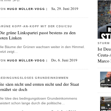
mit ihrer SPD.
Sa, 29. Juni 2019
VON
HUGO MÜLLER-VOGG
|
GRÜNE KOPF-AN-KOPF MIT DER CDU/CSU
Die grüne Linkspartei passt bestens zu den
roten Linken
STURM 
Die Bäume der Grünen wachsen weiter in den Himmel.
Ist Deu
Jetzt zeigt…
Ceuta-
Do, 6. Juni 2019
Marco 
VON
HUGO MÜLLER-VOGG
|
BEDINGUNGSLOSES GRUNDEINKOMMEN
Sie säen nicht und ernten nicht und der Staat
ernährt sie doch
Die Idee des bedingungslosen Grundeinkommens
geistert schon lange durch die politische…