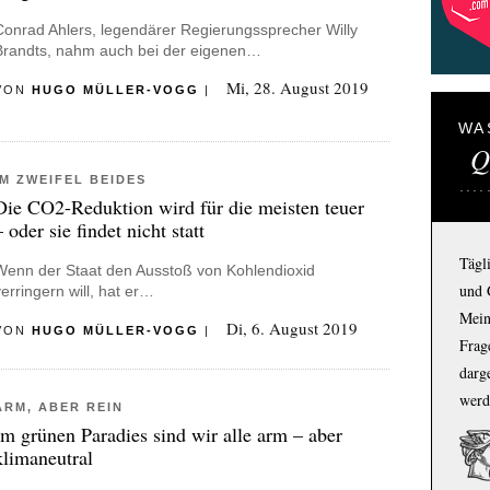
Conrad Ahlers, legendärer Regierungssprecher Willy
Brandts, nahm auch bei der eigenen…
Mi, 28. August 2019
VON
HUGO MÜLLER-VOGG
|
WA
Q
IM ZWEIFEL BEIDES
Die CO2-Reduktion wird für die meisten teuer
– oder sie findet nicht statt
Tägl
Wenn der Staat den Ausstoß von Kohlendioxid
und 
verringern will, hat er…
Mein
Di, 6. August 2019
VON
HUGO MÜLLER-VOGG
|
Frage
darg
werd
ARM, ABER REIN
Im grünen Paradies sind wir alle arm – aber
klimaneutral