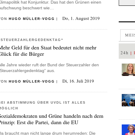
Klimapolitik hat Konjunktur. Das hat den Grünen einen
Aufschwung beschwert wie…
Do, 1. August 2019
VON
HUGO MÜLLER-VOGG
|
MEI
„STEUERZAHLERGEDENKTAG“
Mehr Geld für den Staat bedeutet nicht mehr
24h
Glück für die Bürger
Alle Jahre wieder ruft der Bund der Steuerzahler den
„Steuerzahlergedenktag“ aus.
Di, 16. Juli 2019
VON
HUGO MÜLLER-VOGG
|
BEI ABSTIMMUNG ÜBER UVDL IST ALLES
MÖGLICH
Sozialdemokraten und Grüne handeln nach dem
Prinzip: Erst die Partei, dann die EU
Da braucht man nicht lange drum herumreden: Die