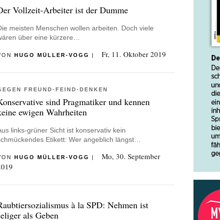
Der Vollzeit-Arbeiter ist der Dumme
Die meisten Menschen wollen arbeiten. Doch viele
wären über eine kürzere…
Fr, 11. Oktober 2019
VON
HUGO MÜLLER-VOGG
|
GEGEN FREUND-FEIND-DENKEN
Konservative sind Pragmatiker und kennen
keine ewigen Wahrheiten
Aus links-grüner Sicht ist konservativ kein
schmückendes Etikett: Wer angeblich längst…
Mo, 30. September
VON
HUGO MÜLLER-VOGG
|
2019
Raubtiersozialismus à la SPD: Nehmen ist
seliger als Geben