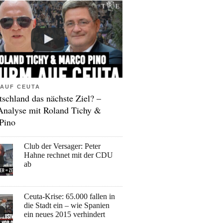
AUF CEUTA
tschland das nächste Ziel? –
Analyse mit Roland Tichy &
Pino
Club der Versager: Peter
Hahne rechnet mit der CDU
ab
Ceuta-Krise: 65.000 fallen in
die Stadt ein – wie Spanien
ein neues 2015 verhindert