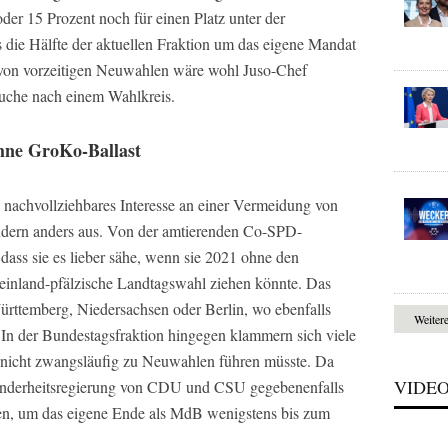
er 15 Prozent noch für einen Platz unter der
 die Hälfte der aktuellen Fraktion um das eigene Mandat
 von vorzeitigen Neuwahlen wäre wohl Juso-Chef
 Suche nach einem Wahlkreis.
hne GroKo-Ballast
 nachvollziehbares Interesse an einer Vermeidung von
ändern anders aus. Von der amtierenden Co-SPD-
dass sie es lieber sähe, wenn sie 2021 ohne den
heinland-pfälzische Landtagswahl ziehen könnte. Das
rttemberg, Niedersachsen oder Berlin, wo ebenfalls
Weiter
 In der Bundestagsfraktion hingegen klammern sich viele
nicht zwangsläufig zu Neuwahlen führen müsste. Da
VIDE
Minderheitsregierung von CDU und CSU gegebenenfalls
fen, um das eigene Ende als MdB wenigstens bis zum