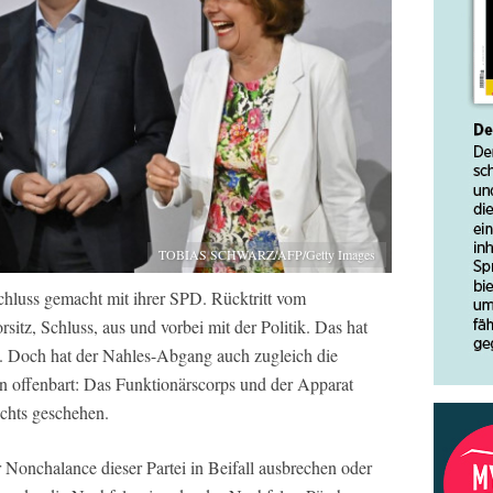
TOBIAS SCHWARZ/AFP/Getty Images
hluss gemacht mit ihrer SPD. Rücktritt vom
rsitz, Schluss, aus und vorbei mit der Politik. Das hat
fen. Doch hat der Nahles-Abgang auch zugleich die
en offenbart: Das Funktionärscorps und der Apparat
nichts geschehen.
 Nonchalance dieser Partei in Beifall ausbrechen oder