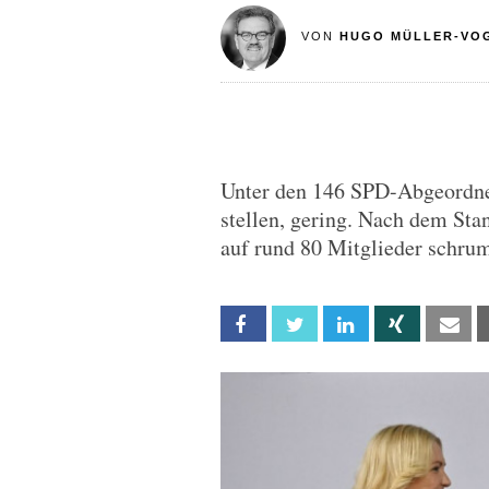
VON
HUGO MÜLLER-VO
Unter den 146 SPD-Abgeordnet
stellen, gering. Nach dem St
auf rund 80 Mitglieder schru
Facebook
Twitter
Linkedin
Xing
Em