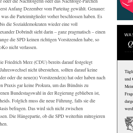
er oder die Nachfolgerin oder das Nachfolge-Pärchen
t, erst Anfang Dezember vom Parteitag gewählt. Genauer:
 was die Parteimitglieder vorher beschlossen haben. Es
bis die Sozialdemokraten wieder eine voll
exander Dobrindt sieht darin – ganz pragmatisch – einen
WA
lange die SPD keinen richtigen Vorsitzenden habe, so
Q
Ko nicht verlassen.
wie Friedrich Merz (CDU) bereits darauf festgelegt
ahreswechsel nicht überstehen, sollten darauf keine
Tägl
der oder die neue(n) Vorsitzende(n) hat oder haben nach
und 
n Praxis gar keine Prokura, um das Bündnis zu
Mein
enen Bundestagswahl in der Regierung geblieben ist,
Frage
eids. Folglich muss die neue Führung, falls sie die
darg
 Basis befragen. Das wird sich nicht zwischen
werd
sen. Die Hängepartie, ob die SPD weiterhin mitregieren
ehen.