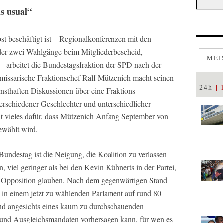
ls usual“
bst beschäftigt ist – Regionalkonferenzen mit den
oder zwei Wahlgänge beim Mitgliederbescheid,
MEI
– arbeitet die Bundestagsfraktion der SPD nach der
missarische Fraktionschef Ralf Mützenich macht seinen
24h
rnsthaften Diskussionen über eine Fraktions-
erschiedener Geschlechter und unterschiedlicher
ht vieles dafür, dass Mützenich Anfang September von
ewählt wird.
ndestag ist die Neigung, die Koalition zu verlassen
, viel geringer als bei den Kevin Kühnerts in der Partei,
r Opposition glauben. Nach dem gegenwärtigen Stand
in einem jetzt zu wählenden Parlament auf rund 80
nd angesichts eines kaum zu durchschauenden
und Ausgleichsmandaten vorhersagen kann, für wen es