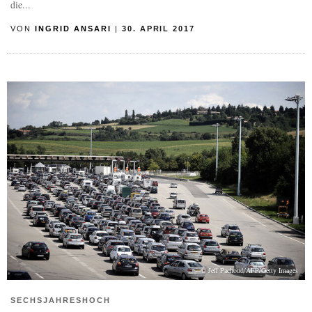
die...
VON
INGRID ANSARI
|
30. APRIL 2017
© Jeff Pachoud/AFP/Getty Images
SECHSJAHRESHOCH