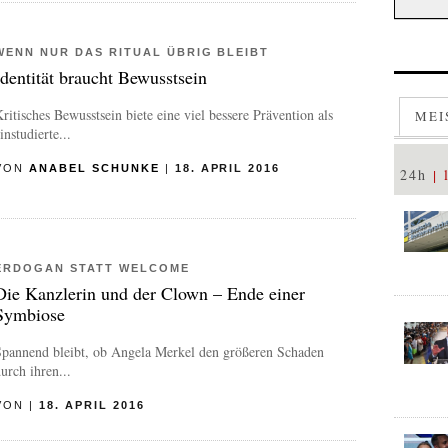
WENN NUR DAS RITUAL ÜBRIG BLEIBT
Identität braucht Bewusstsein
ritisches Bewusstsein biete eine viel bessere Prävention als
MEI
instudierte...
VON
ANABEL SCHUNKE
|
18. APRIL 2016
24h
ERDOGAN STATT WELCOME
Die Kanzlerin und der Clown – Ende einer
Symbiose
Spannend bleibt, ob Angela Merkel den größeren Schaden
urch ihren...
VON
|
18. APRIL 2016