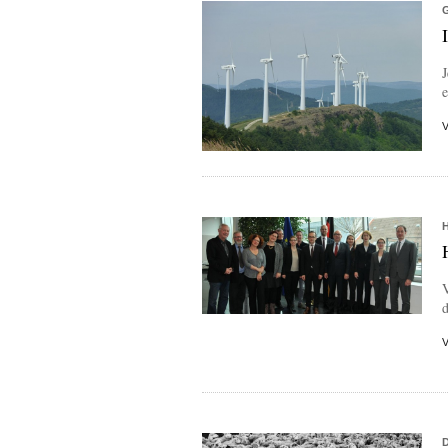
J
e
V
d