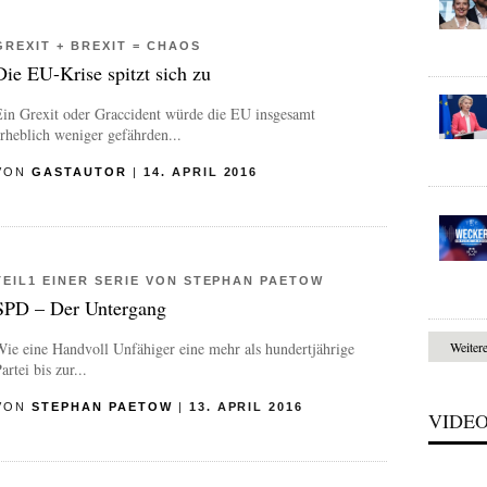
GREXIT + BREXIT = CHAOS
Die EU-Krise spitzt sich zu
Ein Grexit oder Graccident würde die EU insgesamt
rheblich weniger gefährden...
VON
GASTAUTOR
|
14. APRIL 2016
TEIL1 EINER SERIE VON STEPHAN PAETOW
SPD – Der Untergang
ie eine Handvoll Unfähiger eine mehr als hundertjährige
Weiter
artei bis zur...
VON
STEPHAN PAETOW
|
13. APRIL 2016
VIDE