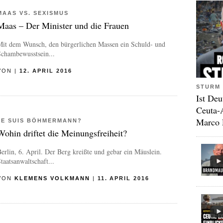
MAAS VS. SEXISMUS
Maas – Der Minister und die Frauen
Mit dem Wunsch, den bürgerlichen Massen ein Schuld- und
Schambewusstsein...
VON
|
12. APRIL 2016
STURM 
Ist Deu
Ceuta-
Marco 
JE SUIS BÖHMERMANN?
Wohin driftet die Meinungsfreiheit?
erlin, 6. April. Der Berg kreißte und gebar ein Mäuslein.
taatsanwaltschaft...
VON
KLEMENS VOLKMANN
|
11. APRIL 2016