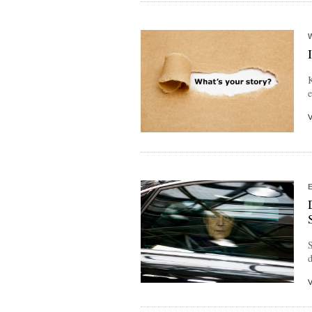
K
e
d