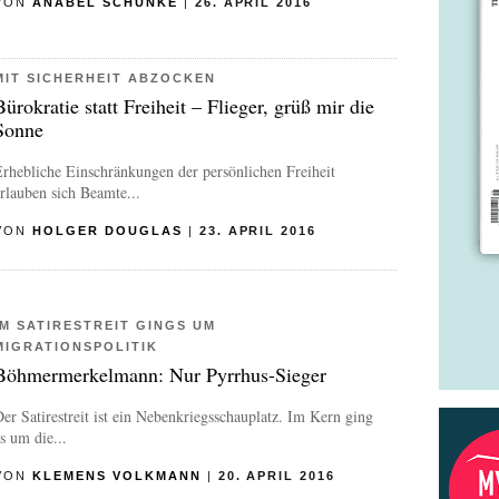
VON
ANABEL SCHUNKE
|
26. APRIL 2016
MIT SICHERHEIT ABZOCKEN
Bürokratie statt Freiheit – Flieger, grüß mir die
Sonne
rhebliche Einschränkungen der persönlichen Freiheit
rlauben sich Beamte...
VON
HOLGER DOUGLAS
|
23. APRIL 2016
IM SATIRESTREIT GINGS UM
MIGRATIONSPOLITIK
Böhmermerkelmann: Nur Pyrrhus-Sieger
er Satirestreit ist ein Nebenkriegsschauplatz. Im Kern ging
s um die...
VON
KLEMENS VOLKMANN
|
20. APRIL 2016