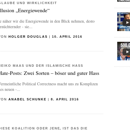
GLAUBE UND WIRKLICHKEIT
Illusion „Energiewende“
e näher wir die Energiewende in den Blick nehmen, desto
rnüchternder - sie...
VON
HOLGER DOUGLAS
|
10. APRIL 2016
HEIKO MAAS UND DER ISLAMISCHE HASS
Hate-Posts: Zwei Sorten – böser und guter Hass
ermeintliche Political Correctness macht uns zu Komplizen
es neuen -...
VON
ANABEL SCHUNKE
|
8. APRIL 2016
DIESE KOALITION ODER JENE, IST DAS DIE