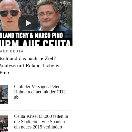
AUF CEUTA
tschland das nächste Ziel? –
Analyse mit Roland Tichy &
Pino
Club der Versager: Peter
Hahne rechnet mit der CDU
ab
Ceuta-Krise: 65.000 fallen in
die Stadt ein – wie Spanien
ein neues 2015 verhindert