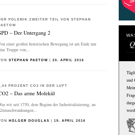
DER POLEMIK ZWEITER TEIL VON STEPHAN
PAETOW
SPD – Der Untergang 2
WA
Q
Von einer großen historischen Bewegung ist am Ende nur
ine Truppe von...
VON
STEPHAN PAETOW
|
20. APRIL 2016
Tägl
und 
0,04 PROZENT CO2 IN DER LUFT
Mein
CO2 – Das arme Molekül
Frage
darg
as wir seit 1750, dem Beginn der Industrialisierung, an
Klimaschwankungen...
werd
VON
HOLGER DOUGLAS
|
19. APRIL 2016