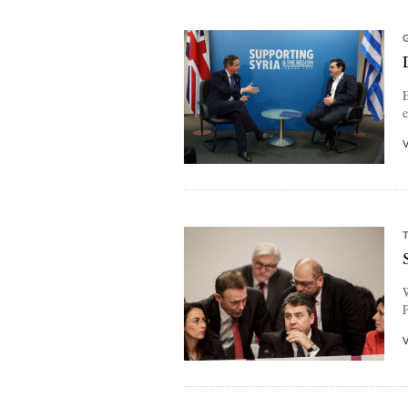
e
W
P