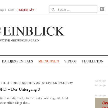
Suche nach:
ast
Shop
Einblick-Abo
DAILI|ES|SENTIALS
MEINUNGEN
VIDEOS
FEUILLETON
TEIL 3 EINER SERIE VON STEPHAN PAETOW
SPD – Der Untergang 3
Anzeige
ie stand die Partei tiefer in der Wählergunst. Und
ekanntlich fängt der...