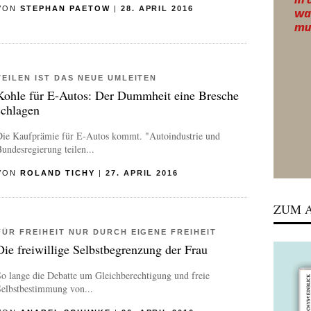
VON
STEPHAN PAETOW
|
28. APRIL 2016
TEILEN IST DAS NEUE UMLEITEN
Kohle für E-Autos: Der Dummheit eine Bresche
schlagen
Die Kaufprämie für E-Autos kommt. "Autoindustrie und
undesregierung teilen...
VON
ROLAND TICHY
|
27. APRIL 2016
ZUM A
FÜR FREIHEIT NUR DURCH EIGENE FREIHEIT
Die freiwillige Selbstbegrenzung der Frau
o lange die Debatte um Gleichberechtigung und freie
Selbstbestimmung von...