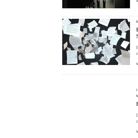
E
e
D
e