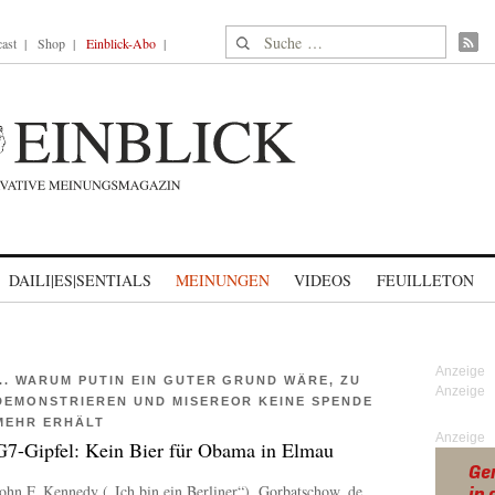
Suche nach:
ast
Shop
Einblick-Abo
DAILI|ES|SENTIALS
MEINUNGEN
VIDEOS
FEUILLETON
... WARUM PUTIN EIN GUTER GRUND WÄRE, ZU
DEMONSTRIEREN UND MISEREOR KEINE SPENDE
MEHR ERHÄLT
Anzeige
G7-Gipfel: Kein Bier für Obama in Elmau
ohn F. Kennedy („Ich bin ein Berliner“), Gorbatschow, de