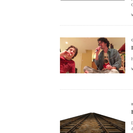
G
H
D
d