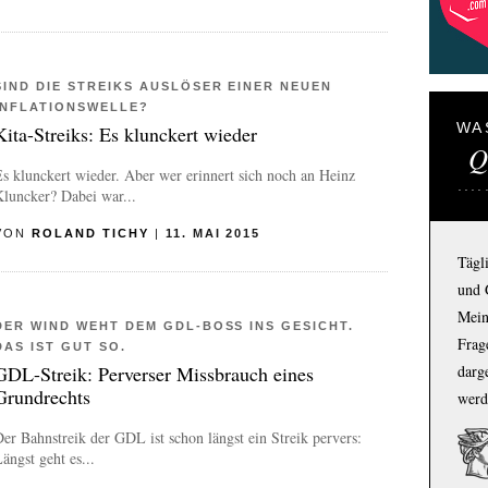
SIND DIE STREIKS AUSLÖSER EINER NEUEN
INFLATIONSWELLE?
WA
Kita-Streiks: Es klunckert wieder
Q
s klunckert wieder.
Aber wer erinnert sich noch an Heinz
luncker? Dabei war...
VON
ROLAND TICHY
|
11. MAI 2015
Tägl
und 
Mein
DER WIND WEHT DEM GDL-BOSS INS GESICHT.
Frage
DAS IST GUT SO.
GDL-Streik: Perverser Missbrauch eines
darg
Grundrechts
werd
er Bahnstreik der GDL ist schon längst ein Streik pervers:
ängst geht es...