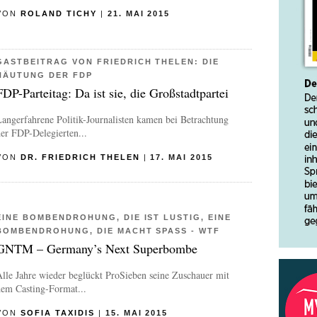
VON
ROLAND TICHY
|
21. MAI 2015
GASTBEITRAG VON FRIEDRICH THELEN: DIE
HÄUTUNG DER FDP
FDP-Parteitag: Da ist sie, die Großstadtpartei
angerfahrene Politik-Journalisten kamen bei Betrachtung
er FDP-Delegierten...
VON
DR. FRIEDRICH THELEN
|
17. MAI 2015
EINE BOMBENDROHUNG, DIE IST LUSTIG, EINE
BOMBENDROHUNG, DIE MACHT SPASS - WTF
GNTM – Germany’s Next Superbombe
lle Jahre wieder beglückt ProSieben seine Zuschauer mit
dem Casting-Format...
VON
SOFIA TAXIDIS
|
15. MAI 2015