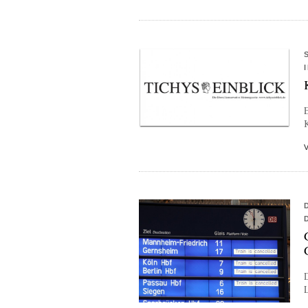
E
K
D
L