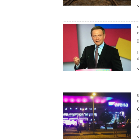
L
d
A