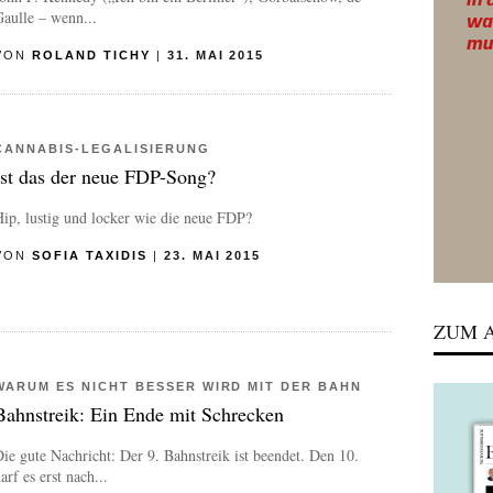
aulle – wenn...
VON
ROLAND TICHY
|
31. MAI 2015
CANNABIS-LEGALISIERUNG
Ist das der neue FDP-Song?
ip, lustig und locker wie die neue FDP?
VON
SOFIA TAXIDIS
|
23. MAI 2015
ZUM A
WARUM ES NICHT BESSER WIRD MIT DER BAHN
Bahnstreik: Ein Ende mit Schrecken
ie gute Nachricht: Der 9. Bahnstreik ist beendet. Den 10.
arf es erst nach...