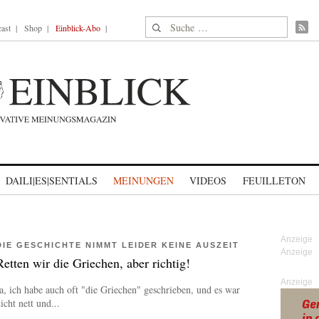
Suche nach:
ast
Shop
Einblick-Abo
DAILI|ES|SENTIALS
MEINUNGEN
VIDEOS
FEUILLETON
DIE GESCHICHTE NIMMT LEIDER KEINE AUSZEIT
Retten wir die Griechen, aber richtig!
Anzeige
a, ich habe auch oft "die Griechen" geschrieben, und es war
icht nett und...