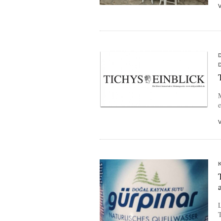
M
e
L
T