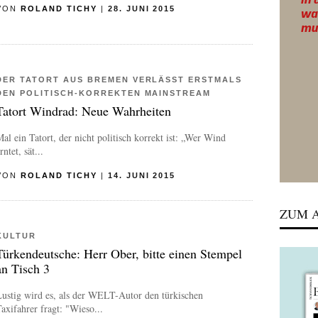
VON
ROLAND TICHY
|
28. JUNI 2015
DER TATORT AUS BREMEN VERLÄSST ERSTMALS
DEN POLITISCH-KORREKTEN MAINSTREAM
Tatort Windrad: Neue Wahrheiten
al ein Tatort, der nicht politisch korrekt ist: „Wer Wind
rntet, sät...
VON
ROLAND TICHY
|
14. JUNI 2015
ZUM A
KULTUR
Türkendeutsche: Herr Ober, bitte einen Stempel
an Tisch 3
ustig wird es, als der WELT-Autor den türkischen
axifahrer fragt: "Wieso...