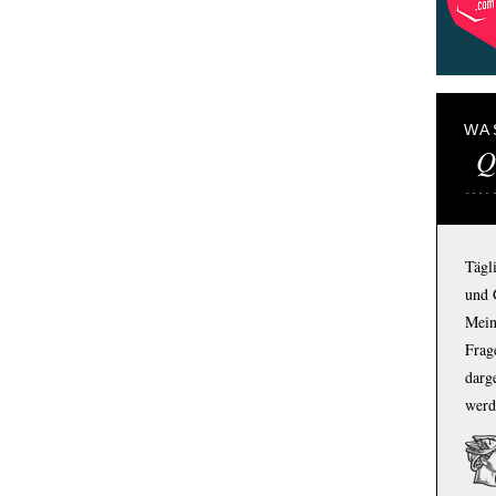
WA
Q
Tägl
und 
Mein
Frage
darg
werd