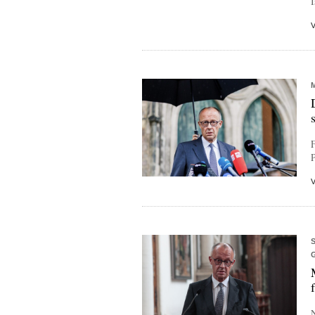
I
F
P