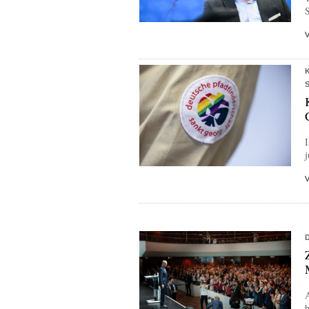
S
j
A
b