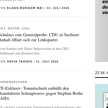
VON
KLAUS-RÜDIGER MAI
|
31. JULI 2026
ROT, ROTER, CDU
Schulzes rote Generalprobe: CDU in Sachsen-
Anhalt öffnet sich zur Linkspartei
Sven Schulze holt Dieter Hallervorden in den CDU-
Wahlkampf und überlässt ihm...
VON
SOFIA TAXIDIS
|
31. JULI 2026
ZUM A
NIEDERSACHSEN
TE-Exklusiv: Tonmitschnitt enthüllt den
skandalösen Schauprozess gegen Stephan Bothe
(AfD)
TE exklusiv vorliegende Tonaufnahmen dokumentieren, wie