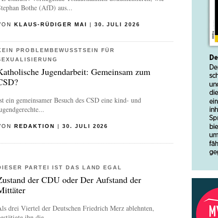
tephan Bothe (AfD) aus...
VON
KLAUS-RÜDIGER MAI
|
30. JULI 2026
KEIN PROBLEMBEWUSSTSEIN FÜR
SEXUALISIERUNG
Katholische Jugendarbeit: Gemeinsam zum
CSD?
Ist ein gemeinsamer Besuch des CSD eine kind- und
ugendgerechte...
VON
REDAKTION
|
30. JULI 2026
DIESER PARTEI IST DAS LAND EGAL
Zustand der CDU oder Der Aufstand der
Mittäter
ls drei Viertel der Deutschen Friedrich Merz ablehnten,
estätigte ihn die...