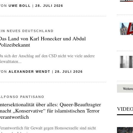
VON
UWE BOLL
|
28. JULI 2026
EIN NEUES DEUTSCHLAND
Das Land von Karl Honecker und Abdul
Polizeibekannt
a sich der Anschlag auf den CSD nicht wie viele andere
ewalttaten...
VON
ALEXANDER WENDT
|
28. JULI 2026
Weiter
ALFONSO PANTISANO
Intersektionalität über alles: Queer-Beauftragter
VIDE
macht „Konservative“ für islamistischen Terror
verantwortlich
erantwortlich für Gewalt gegen Homosexuelle sind nicht