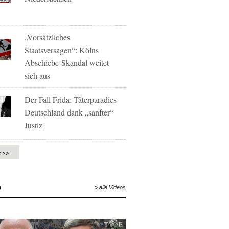
„Vorsätzliches
Staatsversagen“: Kölns
Abschiebe-Skandal weitet
sich aus
Der Fall Frida: Täterparadies
Deutschland dank „sanfter“
Justiz
e >>
O
» alle Videos