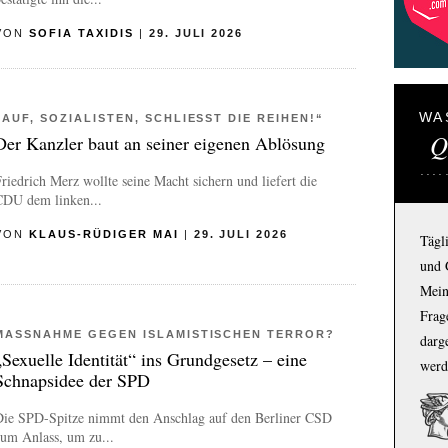
VON
SOFIA TAXIDIS
|
29. JULI 2026
WA
„AUF, SOZIALISTEN, SCHLIESST DIE REIHEN!“
Q
Der Kanzler baut an seiner eigenen Ablösung
riedrich Merz wollte seine Macht sichern und liefert die
CDU dem linken...
VON
KLAUS-RÜDIGER MAI
|
29. JULI 2026
Tägl
und 
Mein
Frage
MASSNAHME GEGEN ISLAMISTISCHEN TERROR?
darg
„Sexuelle Identität“ ins Grundgesetz – eine
werd
Schnapsidee der SPD
Die SPD-Spitze nimmt den Anschlag auf den Berliner CSD
um Anlass, um zu...