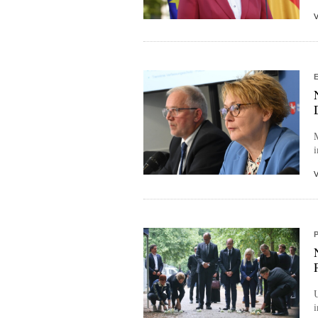
M
i
U
i