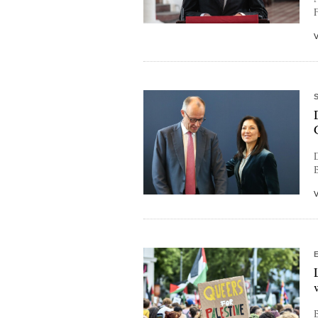
F
B
B