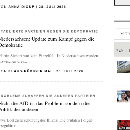
VON
ANNA DIOUF
|
28. JULI 2026
ETABLIERTE PARTEIEN GEGEN DIE DEMOKRATIE
MEI
Niedersachsen: Update zum Kampf gegen die
Demokratie
24h
artin Sichert war kein Einzelfall: In Niedersachsen wurden
nzwischen drei...
VON
KLAUS-RÜDIGER MAI
|
28. JULI 2026
PROBLEME SCHAFFEN DIE ANDEREN PARTEIEN
Nicht die AfD ist das Problem, sondern die
Politik der anderen
we Boll zieht schonungslos Bilanz: Die brutalen Folgen
rregulärer...