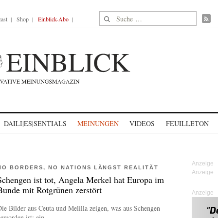
Suche nach:
ast
Shop
Einblick-Abo
DAILI|ES|SENTIALS
MEINUNGEN
VIDEOS
FEUILLETON
NO BORDERS, NO NATIONS LÄNGST REALITÄT
Schengen ist tot, Angela Merkel hat Europa im
Bunde mit Rotgrünen zerstört
Anzeige
ie Bilder aus Ceuta und Melilla zeigen, was aus Schengen
eworden ist: ein...