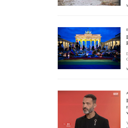
D
G
V