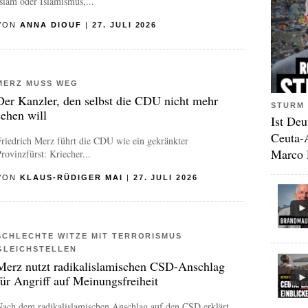
slam oder Islamismus,...
VON
ANNA DIOUF
|
27. JULI 2026
MERZ MUSS WEG
Der Kanzler, den selbst die CDU nicht mehr
STURM 
sehen will
Ist Deu
Ceuta-
riedrich Merz führt die CDU wie ein gekränkter
Marco 
rovinzfürst: Kriecher...
VON
KLAUS-RÜDIGER MAI
|
27. JULI 2026
SCHLECHTE WITZE MIT TERRORISMUS
GLEICHSTELLEN
Merz nutzt radikalislamischen CSD-Anschlag
für Angriff auf Meinungsfreiheit
Nach dem radikalislamischen Anschlag auf den CSD erklärt