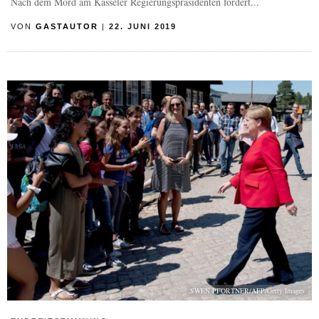
Nach dem Mord am Kasseler Regierungspräsidenten fordert...
VON
GASTAUTOR
|
22. JUNI 2019
SWEN PFORTNER/AFP/Getty Images